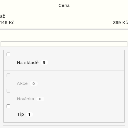
r
Cena
o
d
149
Kč
399
Kč
u
k
t
ů
Na skladě
5
Akce
0
Novinka
0
Tip
1