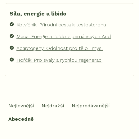
Síla, energie a libido
Kotvičník: Přírodní cesta k testosteronu
Maca: Energie a libido z peruánských And
Adaptogeny: Odolnost pro tělo i mysl
Hořčík: Pro svaly a rychlou regeneraci
Ř
a
Nejlevnější
Nejdražší
Nejprodávanější
z
e
Abecedně
n
í
p