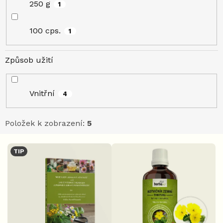
250 g
1
100 cps.
1
Způsob užití
Vnitřní
4
Položek k zobrazení:
5
V
TIP
ý
p
i
s
p
r