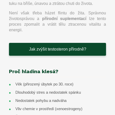
tuku na břiše, únavou a ztrátou chuti do života.
Není však třeba házet flintu do žita. Správnou
životosprávou a
přírodní suplementací
lze tento
proces zpomalit a vrátit tělu ztracenou vitalitu a
energii.
Jak zvýšit testosteron přírodně?
Proč hladina klesá?
Věk (přirozený úbytek po 30. roce)
Dlouhodobý stres a nedostatek spánku
Nedostatek pohybu a nadváha
Vliv chemie v prostředí (xenoestrogeny)