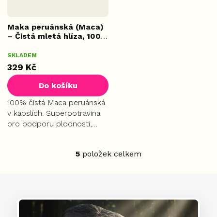
Maka peruánská (Maca)
– Čistá mletá hlíza, 100
kapslí
Průměrné
SKLADEM
hodnocení
329 Kč
produktu
je
Do košíku
5,0
z
100% čistá Maca peruánská
5
v kapslích. Superpotravina
hvězdiček.
pro podporu plodnosti,
sexuality a přirozené
hormonální rovnováhy.
5
položek celkem
O
v
l
á
d
a
c