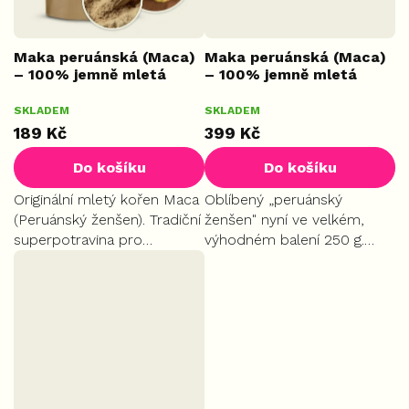
Maka peruánská (Maca)
Maka peruánská (Maca)
– 100% jemně mletá
– 100% jemně mletá
hlíza, 100 g
hlíza, 250 g
SKLADEM
SKLADEM
START
PLUS
189 Kč
399 Kč
Do košíku
Do košíku
Originální mletý kořen Maca
Oblíbený „peruánský
(Peruánský ženšen). Tradiční
ženšen" nyní ve velkém,
superpotravina pro
výhodném balení 250 g.
podporu fyzického i
Tradiční adaptogen pro
duševního zdraví, plodnosti
energii, libido a odolnost
a sexuality. Tradičně
vůči stresu.
pomáhá harmonizovat
hormonální...