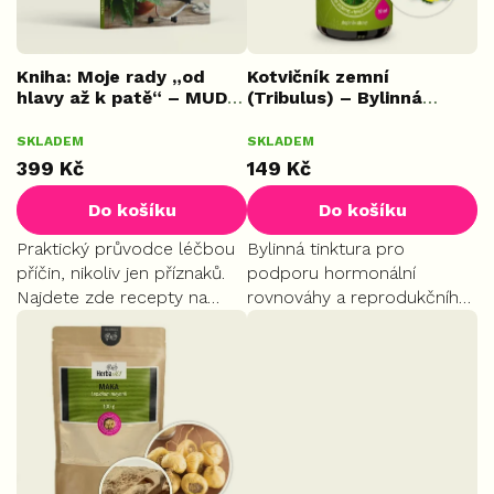
o
d
u
k
Kniha: Moje rady „od
Kotvičník zemní
hlavy až k patě“ – MUDr.
(Tribulus) – Bylinná
t
Marcel Paszanda
tinktura, 50 ml
ů
Průměrné
Průměrné
SKLADEM
SKLADEM
hodnocení
hodnocení
399 Kč
149 Kč
produktu
produktu
je
je
Do košíku
Do košíku
5,0
5,0
z
z
Praktický průvodce léčbou
Bylinná tinktura pro
5
5
příčin, nikoliv jen příznaků.
podporu hormonální
hvězdiček.
hvězdiček.
Najdete zde recepty na
rovnováhy a reprodukčního
přírodní antibiotika, tipy pro
systému. Dodává energii,
posílení imunity i seznam
vitalitu a přispívá k udržení
pro cestovní lékárničku.
svalového tonusu a fyzické
výkonnosti. Příznivě působí...