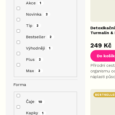
k
Akce
1
t
ů
Novinka
2
Tip
2
Detoxikační
Turmalín &
Bestseller
2
Průměrné
249 Kč
hodnocení
Výhodněji
1
produktu
Do koší
je
Plus
2
5,0
Přírodní cest
z
Max
organismu od
2
5
náplasti půs
hvězdiček.
Napomáhají 
Forma
lymfatického
zrychlení me
BESTSELLE
pro kvalitní...
Čaje
10
Kapky
1