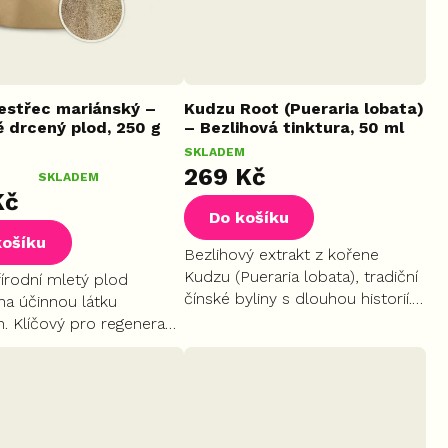
estřec mariánský –
Kudzu Root (Pueraria lobata)
ě drcený plod, 250 g
– Bezlihová tinktura, 50 ml
SKLADEM
269 Kč
né
SKLADEM
Kč
ení
Do košíku
tu
košíku
Bezlihový extrakt z kořene
Kudzu (Pueraria lobata), tradiční
írodní mletý plod
čínské byliny s dlouhou historií.
na účinnou látku
Obsahuje izoflavonoidy, vyroben
n. Klíčový pro regeneraci
ek.
v šetrné, bezlihové formě.
žlučníku, podporuje
a detoxikaci. Pro
ní účinků doporučujeme