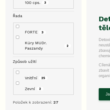
100 cps.
3
Řada
Det
těl
FORTE
3
Detox
Kúry MUDr.
neustá
2
Paszandy
zbavuj
chemie
Způsob užití
Cílená
zbavi
organ
Vnitřní
25
Zevní
2
Ja
Položek k zobrazení:
27