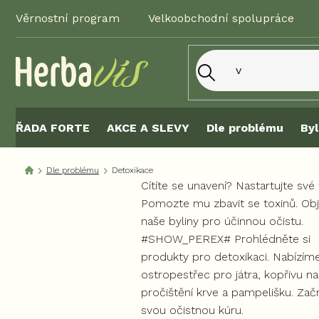
Přejít
Věrnostní program
Velkoobchodní spolupráce
na
obsah
ŘADA FORTE
AKCE A SLEVY
Dle problému
Byl
Dle problému
Detoxikace
Cítíte se unavení? Nastartujte své 
Pomozte mu zbavit se toxinů. Ob
naše byliny pro účinnou očistu.
#SHOW_PEREX# Prohlédněte si
produkty pro detoxikaci. Nabízím
ostropestřec pro játra, kopřivu na
pročištění krve a pampelišku. Zač
svou očistnou kúru.