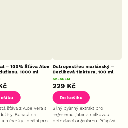
tal – 100% Šťáva Aloe
Ostropestřec mariánský –
dužinou, 1000 ml
Bezlihová tinktura, 100 ml
M
SKLADEM
Kč
229 Kč
košíku
Do košíku
stá šťáva z Aloe Vera s
Silný bylinný extrakt pro
dužiny. Bohatá na
regeneraci jater a celkovou
 a minerály. Ideální pro
detoxikaci organismu. Přispívá k
zaci trávení, podporu
normální činnosti srdce a