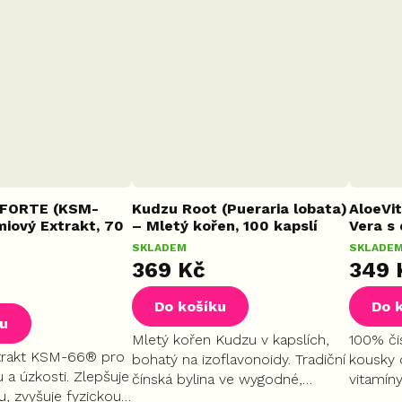
 FORTE (KSM-
Kudzu Root (Pueraria lobata)
AloeVi
iový Extrakt, 70
– Mletý kořen, 100 kapslí
Vera s 
SKLADEM
SKLADE
369 Kč
349 
Do košíku
Do 
ku
Mletý kořen Kudzu v kapslích,
100% či
trakt KSM-66® pro
bohatý na izoflavonoidy. Tradiční
kousky 
u a úzkosti. Zlepšuje
čínská bylina ve wygodné,
vitamíny
u, zvyšuje fyzickou
dávkované formě.
harmoni