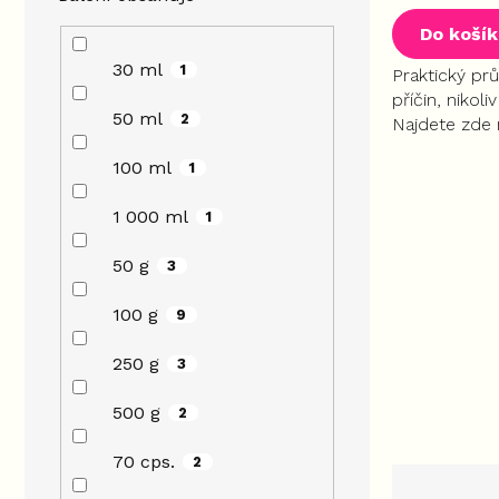
produktu
Do koší
je
5,0
30 ml
1
Praktický pr
z
příčin, nikoli
5
50 ml
2
Najdete zde 
hvězdiček.
antibiotika, t
100 ml
1
imunity i se
lékárničku.
1 000 ml
1
50 g
3
100 g
9
250 g
3
500 g
2
70 cps.
2