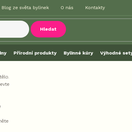
Blog ze světa bylinek
O nás
Kontakty
Hledat
iny
Přírodní produkty
Bylinné kúry
Výhodné set
tělo.
jevte
e
něte