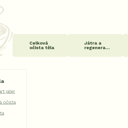
Celková
Játra a
očista těla
regenerace
la
rt jater
 očista
ta