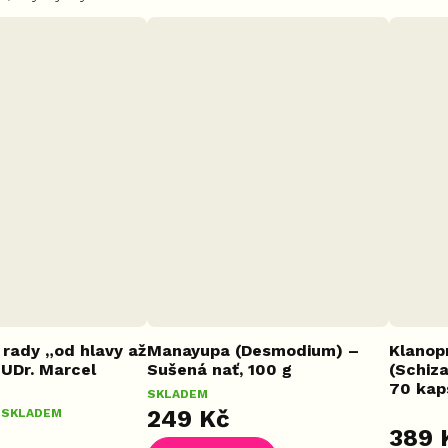
 podporuje
imunity
organis
 rady „od hlavy až
Manayupa (Desmodium) –
Klanop
UDr. Marcel
Sušená nať, 100 g
(Schiza
70 kap
SKLADEM
249 Kč
SKLADEM
Průměr
389 
hodnoc