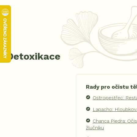
Detoxikace
Rady pro očistu tě
Ostropestřec: Resta
Lapacho: Hloubková
Chanca Piedra: Očis
žlučníku