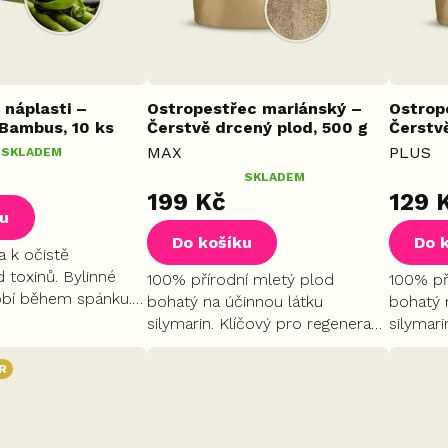
 náplasti –
Ostropestřec mariánský –
Ostrop
 Bambus, 10 ks
Čerstvě drcený plod, 500 g
Čerstv
MAX
PLUS
SKLADEM
Průměrné
SKLADEM
Průměr
199 Kč
129 
hodnocení
hodnoc
ku
produktu
produk
Do košíku
Do 
je
je
a k očistě
5,0
5,0
 toxinů. Bylinné
100% přírodní mletý plod
100% př
z
z
obí během spánku.
bohatý na účinnou látku
bohatý 
5
5
rozproudění
silymarin. Klíčový pro regeneraci
silymari
hvězdiček.
hvězdič
 systému a
jater a žlučníku, podporuje
jater a 
tabolismu. Podpora
trávení a detoxikaci. Pro
trávení 
R
zachování účinků doporučujeme
zachová
užívat...
užívat...