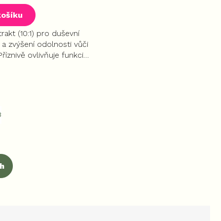
tu
košíku
trakt (10:1) pro duševní
a zvýšení odolnosti vůči
Příznivě ovlivňuje funkci
ek.
dýchacích cest, působí
tioxidant a napomáhá
strý zrak.
3
ch