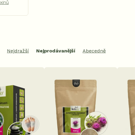
xinů
Nejdražší
Nejprodávanější
Abecedně