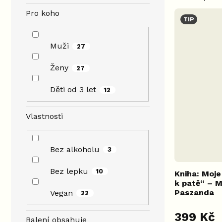
výkonnost a
Pro koho
regeneraci.
TIP
Muži
27
Ženy
27
Děti od 3 let
12
Vlastnosti
Bez alkoholu
3
Bez lepku
10
Kniha: Moje
k patě“ – M
Paszanda
Vegan
22
Průměrné
399 Kč
hodnocení
Balení obsahuje