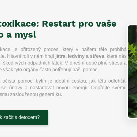
r
v
k
oxikace: Restart pro vaše
y
v
o a mysl
ý
p
i
ikace je přirozený proces, který v našem těle probíhá
s
le. Hlavní roli v něm hrají
játra, ledviny a střeva
, které nás
u
í škodlivých odpadních látek. V dnešní době plné stresu a
 však tyto orgány často potřebují naši pomoc.
 očista pomocí bylin je ideální cestou, jak tělu odlehčit,
t se únavy a nastartovat novou energii. Dopřejte svému
ismu zaslouženou generálku.
k začít s detoxem?