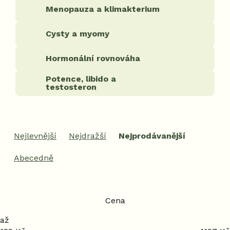
Menopauza a klimakterium
Cysty a myomy
Hormonální rovnováha
Potence, libido a
testosteron
Ř
a
Nejlevnější
Nejdražší
Nejprodávanější
z
e
Abecedně
n
í
p
r
Cena
o
d