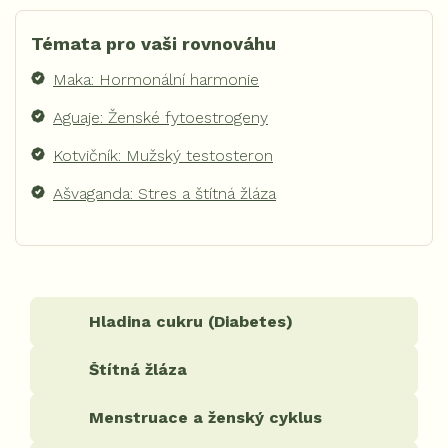
Témata pro vaši rovnováhu
Maka: Hormonální harmonie
Aguaje: Ženské fytoestrogeny
Kotvičník: Mužský testosteron
Ašvaganda: Stres a štítná žláza
Hladina cukru (Diabetes)
Štítná žláza
Menstruace a ženský cyklus