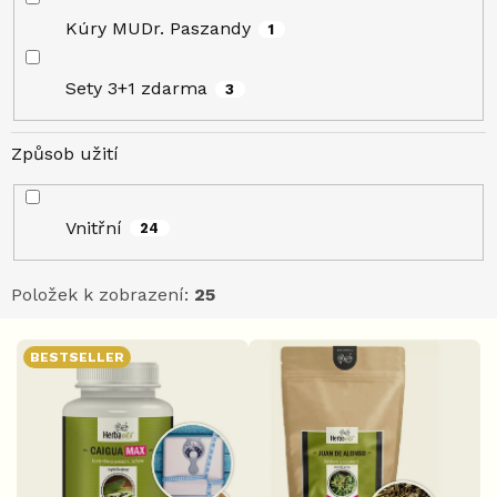
Kúry MUDr. Paszandy
1
Sety 3+1 zdarma
3
Způsob užití
Vnitřní
24
Položek k zobrazení:
25
V
BESTSELLER
ý
p
i
s
p
r