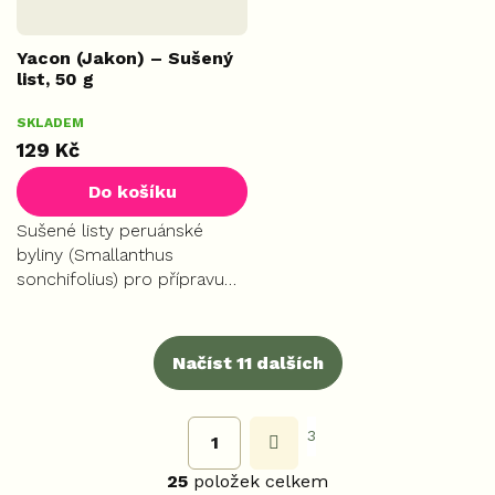
Yacon (Jakon) – Sušený
list, 50 g
SKLADEM
129 Kč
Do košíku
Sušené listy peruánské
byliny (Smallanthus
sonchifolius) pro přípravu
lahodného čaje. Významně
přispívá k udržení normální
hladiny cukru v krvi, reguluje
Načíst 11 dalších
cholesterol a podporuje...
S
t
O
r
3
1
v
á
l
n
25
položek celkem
á
k