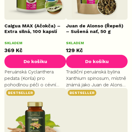
o
d
u
k
Caigua MAX (Ačokča) –
Juan de Alonso (Řepeň)
Extra silná, 100 kapslí
– Sušená nať, 50 g
t
ů
Průměrné
SKLADEM
SKLADEM
hodnocení
369 Kč
129 Kč
produktu
je
Do košíku
Do košíku
5,0
z
Peruánská Cyclanthera
Tradiční peruánská bylina
5
pedata (Korila) pro
Xanthium spinosum, místně
hvězdiček.
pohodlnou péči o cévní
známá jako Juan de Alonso.
stěny. Osvědčený pomocník
Používá se v andské
BESTSELLER
BESTSELLER
pro udržení zdravé hladiny
fytoterapii, mimo jiné pro
cholesterolu. Podporuje
podporu močových cest.
správný metabolismus tuků
a redukci...