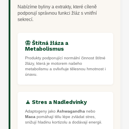
Nabízíme byliny a extrakty, které cíleně
podporují správnou funkci žláz s vnitřní
sekrecí.
🦋 Štítná žláza a
Metabolismus
Produkty podporující normální činnost štítné
žlázy, která je motorem našeho
metabolismu a ovlivňuje tělesnou hmotnost i
únavu.
🧘 Stres a Nadledvinky
Adaptogeny jako
Ashwagandha
nebo
Maca
pomáhají tělu lépe zvládat stres,
snižují hladinu kortizolu a dodávají energii.