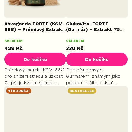
Ašvaganda FORTE (KSM-
GlukoVital FORTE
66®) – Prémiový Extrakt,
(Gurmár) – Extrakt 75%,
70 kapslí
70 kapslí
SKLADEM
SKLADEM
429 Kč
330 Kč
Do košíku
Do košíku
Prémiový extrakt KSM-66®
Doplněk stravy s
pro snížení stresu a úzkosti.
Gurmarem, známým jako
Zlepšuje kvalitu spánku,
přírodní "ničitel cukru".
zvyšuje fyzickou výkonnost
Napomáhá udržet normální
VÝHODNĚJI
BESTSELLER
a podporuje regeneraci.
hladinu cukru v krvi a
redukovat chuť na sladké.
Podporuje proces hubnutí a
kontrolu...