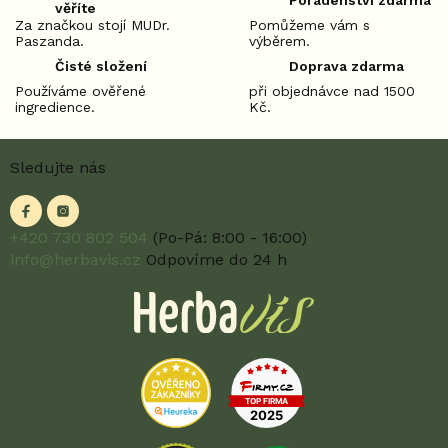
Poradenství zdarma
věříte
Za značkou stojí MUDr.
Pomůžeme vám s
Paszanda.
výběrem.
Čisté složení
Doprava zdarma
Používáme ověřené
při objednávce nad 1500
ingredience.
Kč.
Z
Sledujte nás
á
p
a
t
+420 730 802 504
(Po-Pá: 8:00 - 16:00)
í
info@herbavis.cz
Odpovíme do 24 h