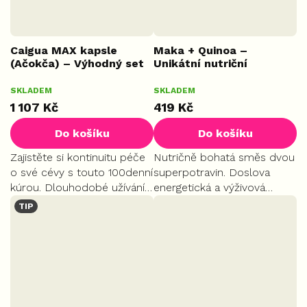
Caigua MAX kapsle
Maka + Quinoa –
(Ačokča) – Výhodný set
Unikátní nutriční
3+1 zdarma
komplex 50:50, 250 g
SKLADEM
SKLADEM
4x 100 ks
PLUS
1 107 Kč
419 Kč
Do košíku
Do košíku
Zajistěte si kontinuitu péče
Nutričně bohatá směs dvou
o své cévy s touto 100denní
superpotravin. Doslova
kúrou. Dlouhodobé užívání
energetická a výživová
je klíčem k udržení zdravé
bomba pro organismus.
TIP
hladiny cholesterolu.
Podporuje plodnost, libido,
Podpořte metabolismus a
hormonální rovnováhu a
redukci váhy...
dodává vitalitu při fyzické i...