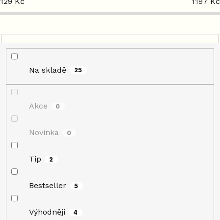
129
Kč
1197
Kč
u
k
t
ů
Na skladě
25
Akce
0
Novinka
0
Tip
2
Bestseller
5
Výhodněji
4