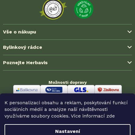
Vše o nákupu
Způsoby platby
Bylinkový rádce
Možnosti dopravy
Blog ze světa bylinek
Poznejte Herbavis
Jak nakoupit?
Časté dotazy (FAQ)
Obchodní podmínky
O nás
Zkušenosti zákazníků
Možnosti dopravy
Ochrana soukromí (GDPR)
Kontakt
Velkoobchodní spolupráce
Reklamace a vrácení
Odměny HerbaKlubu
Partnerské prodejny
K personalizaci obsahu a reklam, poskytování funkcí
Odstoupení od smlouvy
Možnosti platby
sociálních médií a analýze naší návštěvnosti
využíváme soubory cookies. Více informací
zde
Nastavení