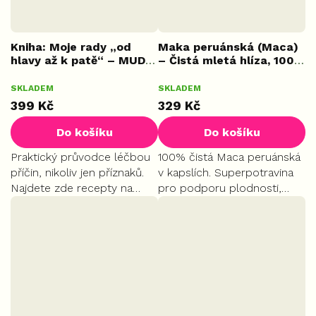
Kniha: Moje rady „od
Maka peruánská (Maca)
hlavy až k patě“ – MUDr.
– Čistá mletá hlíza, 100
Marcel Paszanda
kapslí
Průměrné
Průměrné
SKLADEM
SKLADEM
hodnocení
hodnocení
399 Kč
329 Kč
produktu
produktu
je
je
Do košíku
Do košíku
5,0
5,0
z
z
Praktický průvodce léčbou
100% čistá Maca peruánská
5
5
příčin, nikoliv jen příznaků.
v kapslích. Superpotravina
hvězdiček.
hvězdiček.
Najdete zde recepty na
pro podporu plodnosti,
přírodní antibiotika, tipy pro
sexuality a přirozené
posílení imunity i seznam
hormonální rovnováhy.
pro cestovní lékárničku.