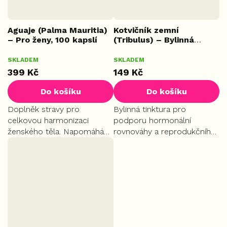
Aguaje (Palma Mauritia)
Kotvičník zemní
– Pro ženy, 100 kapslí
(Tribulus) – Bylinná
tinktura, 50 ml
Průměrné
Průměrné
SKLADEM
SKLADEM
hodnocení
hodnocení
399 Kč
149 Kč
produktu
produktu
je
je
Do košíku
Do košíku
5,0
5,0
z
z
Doplněk stravy pro
Bylinná tinktura pro
5
5
celkovou harmonizaci
podporu hormonální
hvězdiček.
hvězdiček.
ženského těla. Napomáhá
rovnováhy a reprodukčního
ke zdravým vlasům a pleti.
systému. Dodává energii,
Oblíbený pro své účinky při
vitalitu a přispívá k udržení
formování postavy a pro
svalového tonusu a fyzické
komfort během
výkonnosti. Příznivě působí...
menopauzy.