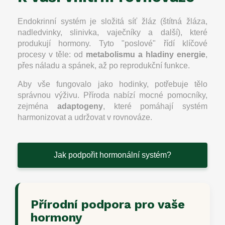
Endokrinní systém je složitá síť žláz (štítná žláza,
nadledvinky, slinivka, vaječníky a další), které
produkují hormony. Tyto "poslové" řídí klíčové
procesy v těle: od
metabolismu a hladiny energie
,
přes náladu a spánek, až po reprodukční funkce.
Aby vše fungovalo jako hodinky, potřebuje tělo
správnou výživu. Příroda nabízí mocné pomocníky,
zejména
adaptogeny
, které pomáhají systém
harmonizovat a udržovat v rovnováze.
Jak podpořit hormonální systém?
Přírodní podpora pro vaše
hormony