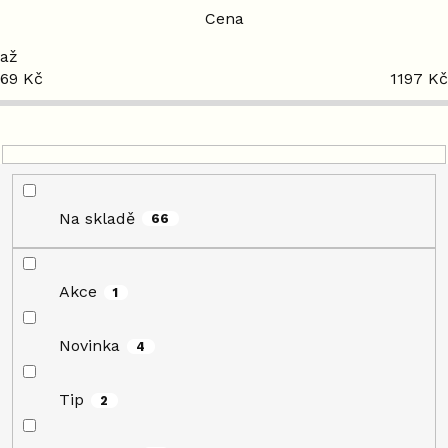
r
Cena
o
d
69
Kč
1197
Kč
u
k
t
ů
Na skladě
66
Akce
1
Novinka
4
Tip
2