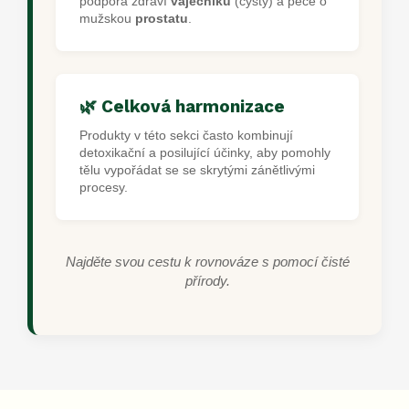
podpora zdraví
vaječníků
(cysty) a péče o
mužskou
prostatu
.
🌿 Celková harmonizace
Produkty v této sekci často kombinují
detoxikační a posilující účinky, aby pomohly
tělu vypořádat se se skrytými zánětlivými
procesy.
Najděte svou cestu k rovnováze s pomocí čisté
přírody.