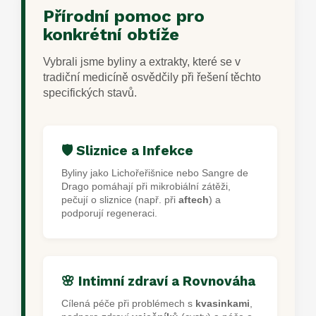
Přírodní pomoc pro
konkrétní obtíže
Vybrali jsme byliny a extrakty, které se v
tradiční medicíně osvědčily při řešení těchto
specifických stavů.
🛡️ Sliznice a Infekce
Byliny jako Lichořeřišnice nebo Sangre de
Drago pomáhají při mikrobiální zátěži,
pečují o sliznice (např. při
aftech
) a
podporují regeneraci.
🌸 Intimní zdraví a Rovnováha
Cílená péče při problémech s
kvasinkami
,