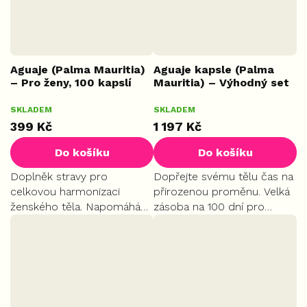
Aguaje (Palma Mauritia)
Aguaje kapsle (Palma
– Pro ženy, 100 kapslí
Mauritia) – Výhodný set
3+1 zdarma
Průměrné
SKLADEM
SKLADEM
4x 100 ks
hodnocení
399 Kč
1 197 Kč
produktu
je
Do košíku
Do košíku
5,0
z
Doplněk stravy pro
Dopřejte svému tělu čas na
5
celkovou harmonizaci
přirozenou proměnu. Velká
hvězdiček.
ženského těla. Napomáhá
zásoba na 100 dní pro
ke zdravým vlasům a pleti.
systematické formování
Oblíbený pro své účinky při
ženských křivek. Ideální
formování postavy a pro
cesta k trvalé hormonální
komfort během
rovnováze a viditelně...
menopauzy.