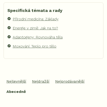
Specifická témata a rady
Přírodní medicína: Základy
Energie v zimě: Jak na to?
Adaptogeny: Rovnováha těla
Moxování: Teplo pro tělo
Ř
a
Nejlevnější
Nejdražší
Nejprodávanější
z
e
Abecedně
n
í
p