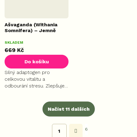
Ašvaganda (Withania
Somnifera) – Jemně
mletý kořen, 500 g
SKLADEM
MAX
669 Kč
Do košíku
Silný adaptogen pro
celkovou vitalitu a
odbourání stresu. Zlepšuje
kvalitu spánku, zklidňuje
mysl a obnovuje vnitřní
rovnováhu.
Načíst 11 dalších
S
t
O
r
6
1
v
á