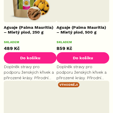
Aguaje (Palma Mauritia)
Aguaje (Palma Mauritia)
– Mletý plod, 250 g
– Mletý plod, 500 g
PLUS
MAX
SKLADEM
SKLADEM
489 Kč
859 Kč
Do košíku
Do košíku
Doplněk stravy pro
Doplněk stravy pro
podporu ženských křivek a
podporu ženských křivek a
přirozené krásy. Přírodní
přirozené krásy. Přírodní
cesta k hormonální
cesta k hormonální
VÝHODNĚJI
rovnováze. Ideální volba pro
rovnováze. Ideální volba pro
formování postavy a
formování postavy a
správné ukládání tuků na
správné ukládání tuků na
těch...
těch...