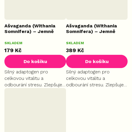
Ašvaganda (Withania
Ašvaganda (Withania
Somnifera) – Jemně
Somnifera) – Jemně
mletý kořen, 100 g
mletý kořen, 250 g
Průměrné
SKLADEM
SKLADEM
MINI
PLUS
hodnocení
179 Kč
389 Kč
produktu
je
Do košíku
Do košíku
5,0
z
Silný adaptogen pro
Silný adaptogen pro
5
celkovou vitalitu a
celkovou vitalitu a
hvězdiček.
odbourání stresu. Zlepšuje
odbourání stresu. Zlepšuje
kvalitu spánku, zklidňuje
kvalitu spánku, zklidňuje
mysl a obnovuje vnitřní
mysl a obnovuje vnitřní
rovnováhu.
rovnováhu.