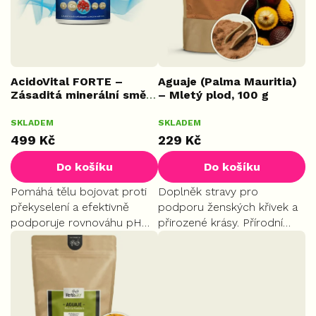
p
r
o
d
u
k
AcidoVital FORTE –
Aguaje (Palma Mauritia)
Zásaditá minerální směs,
– Mletý plod, 100 g
t
234 g
ů
START
SKLADEM
SKLADEM
499 Kč
229 Kč
Do košíku
Do košíku
Pomáhá tělu bojovat proti
Doplněk stravy pro
překyselení a efektivně
podporu ženských křivek a
podporuje rovnováhu pH
přirozené krásy. Přírodní
krve. Obsahuje Aquamin –
cesta k hormonální
unikátní mořský zdroj
rovnováze. Ideální volba pro
vápníku a hořčíku.
formování postavy a
správné ukládání tuků na
těch...