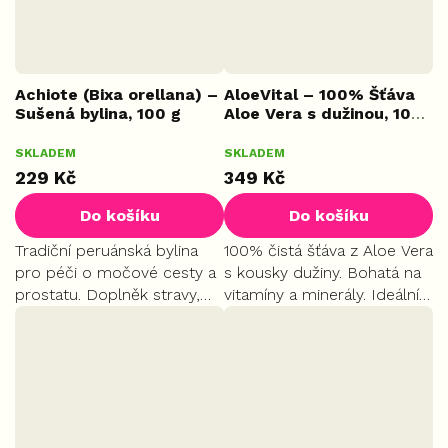
Achiote (Bixa orellana) –
AloeVital – 100% Šťáva
Sušená bylina, 100 g
Aloe Vera s dužinou, 1000
ml
SKLADEM
SKLADEM
229 Kč
349 Kč
Do košíku
Do košíku
Tradiční peruánská bylina
100% čistá šťáva z Aloe Vera
pro péči o močové cesty a
s kousky dužiny. Bohatá na
prostatu. Doplněk stravy,
vitamíny a minerály. Ideální
který napomáhá regulaci
pro harmonizaci trávení,
zánětlivých procesů. Přináší
podporu imunity a
úlevu při žaludečních
přirozenou detoxikaci
potížích a podporuje...
organismu.