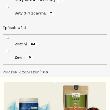
5
Sety 3+1 zdarma
7
Způsob užití
Vnitřní
64
Zevní
9
Položek k zobrazení:
66
V
ý
p
i
s