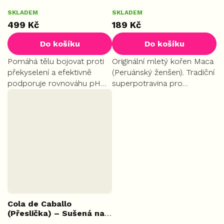
234 g
hlíza, 100 g
SKLADEM
SKLADEM
START
499 Kč
189 Kč
Do košíku
Do košíku
Pomáhá tělu bojovat proti
Originální mletý kořen Maca
překyselení a efektivně
(Peruánský ženšen). Tradiční
podporuje rovnováhu pH
superpotravina pro
krve. Obsahuje Aquamin –
podporu fyzického i
unikátní mořský zdroj
duševního zdraví, plodnosti
vápníku a hořčíku.
a sexuality. Tradičně
pomáhá harmonizovat
hormonální...
Cola de Caballo
(Přeslička) – Sušená nať,
50 g