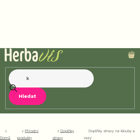
Přejít
na
obsah
NÁ
KO
Hledat
Přírodní
Doplňky
Doplňky stravy na klouby a
Domů
produkty
stravy
vazy