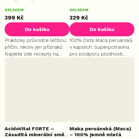
Marcel Paszanda
kapslí
Průměrné
Průměrné
SKLADEM
SKLADEM
hodnocení
hodnocení
399 Kč
329 Kč
produktu
produktu
je
je
Do košíku
Do košíku
5,0
5,0
z
z
Praktický průvodce léčbou
100% čistá Maca peruánská
5
5
příčin, nikoliv jen příznaků.
v kapslích. Superpotravina
hvězdiček.
hvězdiček.
Najdete zde recepty na
pro podporu plodnosti,
přírodní antibiotika, tipy pro
sexuality a přirozené
posílení imunity i seznam
hormonální rovnováhy.
pro cestovní lékárničku.
AcidoVital FORTE –
Maka peruánská (Maca)
Zásaditá minerální směs,
– 100% jemně mletá