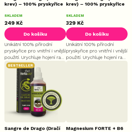
krev) – 100% pryskyřice
krev) – 100% pryskyřice
t
z Peru, 30 ml
z Peru, 50 ml
ů
Průměrné
SKLADEM
SKLADEM
MALÉ
SKLO
hodnocení
249 Kč
329 Kč
produktu
je
Do košíku
Do košíku
5,0
z
Unikátní 100% přírodní
Unikátní 100% přírodní
5
pryskyřice pro vnitřní i vnější
pryskyřice pro vnitřní i vnější
hvězdiček.
použití. Urychluje hojení ran,
použití. Urychluje hojení ran,
chrání před infekcemi a
chrání před infekcemi a
BESTSELLER
podporuje správné trávení.
podporuje správné trávení.
Sangre de Drago (Dračí
Magnesium FORTE + B6