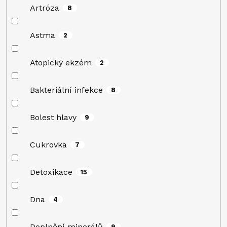
Artróza
8
Astma
2
Atopický ekzém
2
Bakteriální infekce
8
Bolest hlavy
9
Cukrovka
7
Detoxikace
15
Dna
4
Doplnění minerálů
9