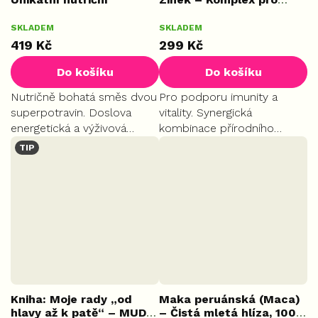
komplex 50:50, 250 g
imunitu, 50 kapslí
SKLADEM
SKLADEM
PLUS
419 Kč
299 Kč
Do košíku
Do košíku
Nutričně bohatá směs dvou
Pro podporu imunity a
superpotravin. Doslova
vitality. Synergická
energetická a výživová
kombinace přírodního
bomba pro organismus.
vitamínu C z aceroly,
TIP
Podporuje plodnost, libido,
vitamínu D3 a zinku přispívá
hormonální rovnováhu a
ke zdravým kostem,
dodává vitalitu při fyzické i...
obranyschopnosti a celkové
kondici organismu.
Kniha: Moje rady „od
Maka peruánská (Maca)
hlavy až k patě“ – MUDr.
– Čistá mletá hlíza, 100