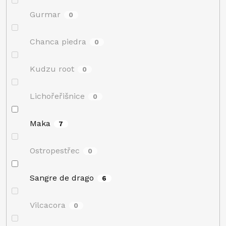
Gurmar
0
Chanca piedra
0
Kudzu root
0
Lichořeřišnice
0
Maka
7
Ostropestřec
0
Sangre de drago
6
Vilcacora
0