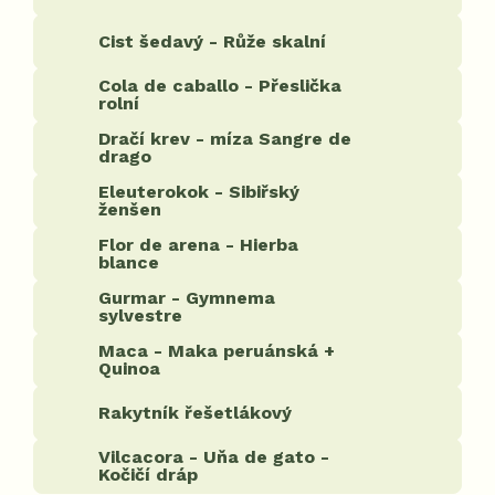
Cist šedavý - Růže skalní
Cola de caballo - Přeslička
rolní
Dračí krev - míza Sangre de
drago
Eleuterokok - Sibiřský
ženšen
Flor de arena - Hierba
blance
Gurmar - Gymnema
sylvestre
Maca - Maka peruánská +
Quinoa
Rakytník řešetlákový
Vilcacora - Uňa de gato -
Kočičí dráp