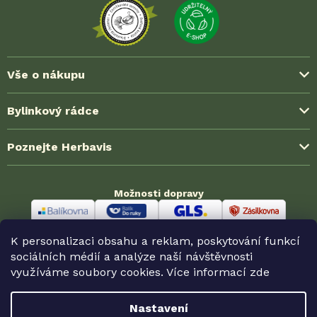
Vše o nákupu
Způsoby platby
Bylinkový rádce
Možnosti dopravy
Blog ze světa bylinek
Poznejte Herbavis
Jak nakoupit?
Časté dotazy (FAQ)
Obchodní podmínky
O nás
Zkušenosti zákazníků
Možnosti dopravy
Ochrana soukromí (GDPR)
Kontakt
Velkoobchodní spolupráce
Reklamace a vrácení
Odměny HerbaKlubu
Partnerské prodejny
K personalizaci obsahu a reklam, poskytování funkcí
Odstoupení od smlouvy
Možnosti platby
sociálních médií a analýze naší návštěvnosti
využíváme soubory cookies. Více informací
zde
Nastavení