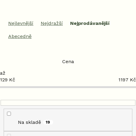
Ř
a
Nejlevnější
Nejdražší
Nejprodávanější
z
e
Abecedně
n
í
p
r
Cena
o
d
129
Kč
1197
Kč
u
k
t
ů
Na skladě
19