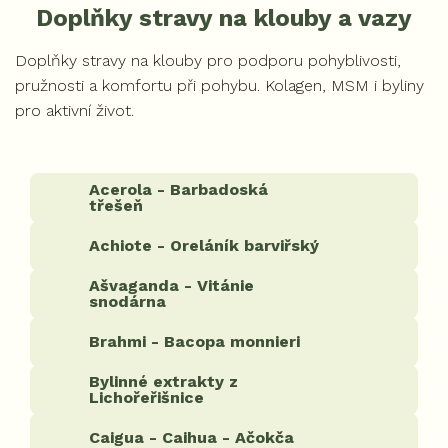
Doplňky stravy na klouby a vazy
Doplňky stravy na klouby pro podporu pohyblivosti,
pružnosti a komfortu při pohybu. Kolagen, MSM i byliny
pro aktivní život.
Acerola - Barbadoská
třešeň
Achiote - Oreláník barviřský
Ašvaganda - Vitánie
snodárna
Brahmi - Bacopa monnieri
Bylinné extrakty z
Lichořeřišnice
Caigua - Caihua - Ačokča