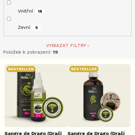
Vnitřní
18
Zevní
6
VYMAZAT FILTRY
Položek k zobrazení:
19
V
BESTSELLER
BESTSELLER
ý
p
i
s
p
r
o
d
u
k
Sangre de Drago (Dračí
Sangre de Drago (Dračí