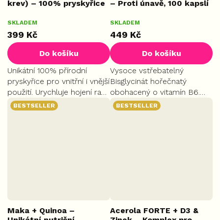
krev) – 100% pryskyřice
– Proti únavě, 100 kapslí
z Peru, 60 ml
Průměrné
SKLADEM
SKLADEM
VELKÉ
hodnocení
399 Kč
449 Kč
produktu
je
Do košíku
Do košíku
5,0
z
Unikátní 100% přírodní
Vysoce vstřebatelný
5
pryskyřice pro vnitřní i vnější
Bisglycinát hořečnatý
hvězdiček.
použití. Urychluje hojení ran,
obohacený o vitamín B6.
chrání před infekcemi a
Efektivně snižuje míru únavy
BESTSELLER
BESTSELLER
podporuje správné trávení.
a vyčerpání, podporuje
správnou činnost svalů,
nervové soustavy a
psychiky.
Maka + Quinoa –
Acerola FORTE + D3 &
Unikátní nutriční
Zinek – Komplex pro