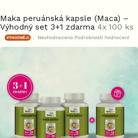
Maka peruánská kapsle (Maca) –
Výhodný set 3+1 zdarma
4x 100 ks
Průměrné
Neohodnoceno
Podrobnosti hodnocení
VÝHODNĚJI
hodnocení
produktu
je
0,0
z
5
hvězdiček.