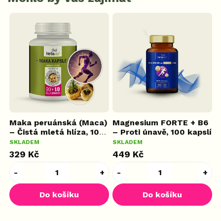
Maka peruánská (Maca)
Magnesium FORTE + B6
K
– Čistá mletá hlíza, 100
– Proti únavě, 100 kapslí
h
kapslí
M
SKLADEM
SKLADEM
S
329 Kč
449 Kč
3