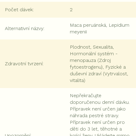
Počet dávek
:
2
Maca peruánská, Lepidium
Alternativní názvy
:
meyenii
Plodnost, Sexualita,
Hormonální systém -
menopauza (Zdroj
Zdravotní tvrzení
:
fytoestrogenu), Fyzické a
duševní zdraví (Vytrvalost,
vitalita)
Nepřekračujte
doporučenou denní dávku.
Přípravek není určen jako
náhrada pestré stravy.
Přípravek není určen pro
děti do 3 let, těhotné a
Upozornění
:
kojící ženy. Ukládejte mimo