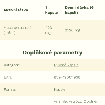
1
Denní dávka (6
Aktivní látka
kapsle
kapslí)
Maca peruánská
420
2520 mg
(kořen)
mg
Doplňkové parametry
Kategorie
:
Bylinné kapsle
EAN
:
8594190611938
Forma
:
Kapsle
Anémie
,
Artróza
,
Doplnění