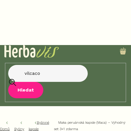
Přejít
na
obsah
NÁ
KO
Hledat
Bylinné
Maka peruánská kapsle (Maca) – Výhodný
Domů
Byliny
kapsle
set 3+1 zdarma