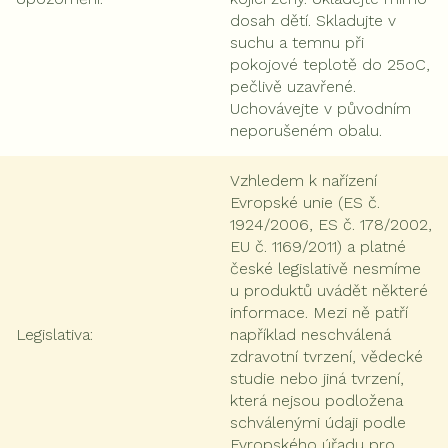
dosah dětí. Skladujte v
suchu a temnu při
pokojové teplotě do 25oC,
pečlivě uzavřené.
Uchovávejte v původním
neporušeném obalu.
Vzhledem k nařízení
Evropské unie (ES č.
1924/2006, ES č. 178/2002,
EU č. 1169/2011) a platné
české legislativě nesmíme
u produktů uvádět některé
informace. Mezi ně patří
Legislativa
:
například neschválená
zdravotní tvrzení, vědecké
studie nebo jiná tvrzení,
která nejsou podložena
schválenými údaji podle
Evropského úřadu pro