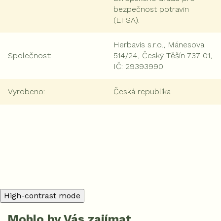
bezpečnost potravin
(EFSA).
Herbavis s.r.o., Mánesova
Společnost
:
514/24, Český Těšín 737 01,
IČ: 29393990
Vyrobeno
:
Česká republika
Přidat komentář
High-contrast mode
Mohlo by Vás zajímat