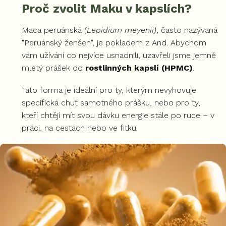
Proč zvolit Maku v kapslích?
Maca peruánská
(Lepidium meyenii)
, často nazývaná
"Peruánský ženšen", je pokladem z And. Abychom
vám užívání co nejvíce usnadnili, uzavřeli jsme jemně
mletý prášek do
rostlinných kapslí (HPMC)
.
Tato forma je ideální pro ty, kterým nevyhovuje
specifická chuť samotného prášku, nebo pro ty,
kteří chtějí mít svou dávku energie stále po ruce – v
práci, na cestách nebo ve fitku.