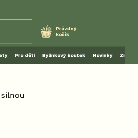
Prázdný
košík
NÁKUPNÍ
KOŠÍK
ety
Pro děti
Bylinkový koutek
Novinky
Značky
 silnou