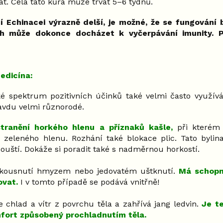
t. Celá tato kůra může trvat 5–6 týdnů.
 Echinacei výrazně delší, je možné, že se fungování b
ch může dokonce docházet k vyčerpávání imunity. 
edicína:
ké spektrum pozitivních účinků také velmi často využív
ravdu velmi různorodé.
tranění horkého hlenu a příznaků kašle,
při kterém
i zeleného hlenu. Rozhání také blokace plic. Tato bylina
ouští. Dokáže si poradit také s nadměrnou horkostí.
 kousnutí hmyzem nebo jedovatém uštknutí.
Má schopn
ovat.
I v tomto případě se podává vnitřně!
chlad a vítr z povrchu těla a zahřívá jang ledvin.
Je t
fort způsobený prochladnutím těla.