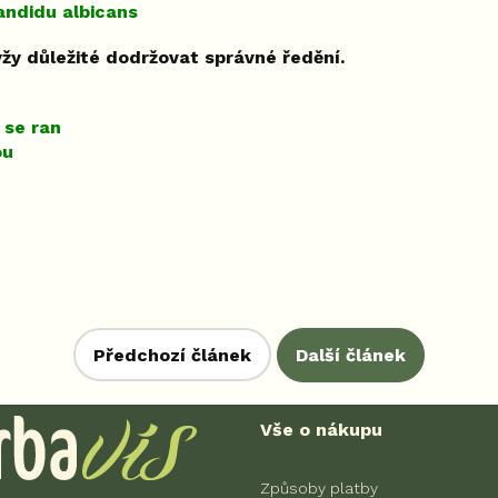
andidu albicans
 vžy důležité dodržovat správné ředění.
 se ran
ou
Předchozí článek
Další článek
Vše o nákupu
Způsoby platby