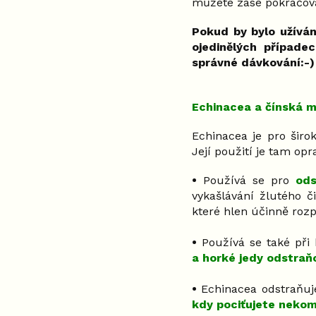
můžete zase pokračova
Pokud by bylo užívání
ojedinělých případe
správné dávkování:-)
Echinacea a čínská m
Echinacea je pro širo
Její použití je tam op
•
Používá se pro
ods
vykašlávání žlutého č
které hlen účinně rozp
•
Používá se také při
a horké jedy odstraň
•
Echinacea odstraňuje 
kdy pociťujete nekom