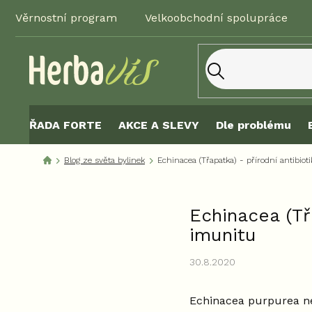
Přejít
Věrnostní program
Velkoobchodní spolupráce
na
obsah
ŘADA FORTE
AKCE A SLEVY
Dle problému
Blog ze světa bylinek
Echinacea (Třapatka) - přírodní antibio
Echinacea (Tř
imunitu
30.8.2020
Echinacea purpurea n