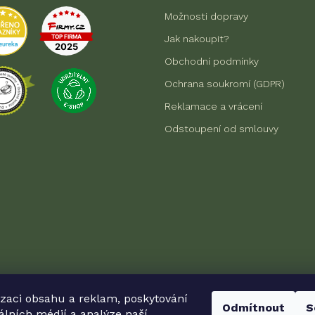
Možnosti dopravy
Jak nakoupit?
Obchodní podmínky
Ochrana soukromí (GDPR)
Reklamace a vrácení
Odstoupení od smlouvy
izaci obsahu a reklam, poskytování
Odmítnout
S
Možnosti platby
álních médií a analýze naší