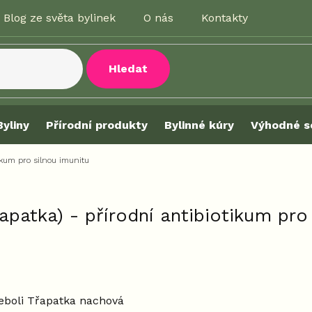
Blog ze světa bylinek
O nás
Kontakty
Hledat
Byliny
Přírodní produkty
Bylinné kúry
Výhodné s
tikum pro silnou imunitu
apatka) - přírodní antibiotikum pro
eboli Třapatka nachová