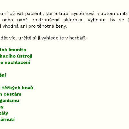
mí užívat pacienti, které trápí systémová a autoimunit
da nebo např. roztroušená skleróza. Vyhnout by se j
 vhodná ani pro těhotné ženy.
t víc, určitě si ji vyhledejte v herbáři.
lná imunita
hacího ústrojí
ce nachlazení
ění
d těžkých kovů
m cestám
rganismu
ky
kály
tárnutí