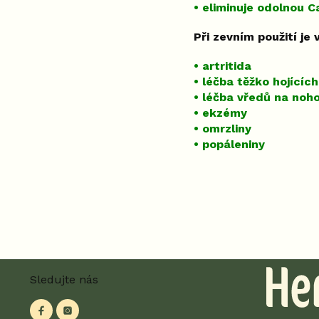
• eliminuje odolnou C
Při zevním použití je
• artritida
• léčba těžko hojících
• léčba vředů na noh
• ekzémy
• omrzliny
• popáleniny
Z
Sledujte nás
á
p
a