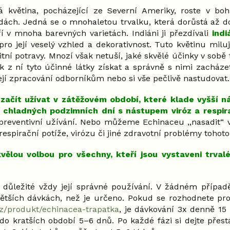
á květina, pocházející ze Severní Ameriky, roste v boh
ách. Jedná se o mnohaletou trvalku, která dorůstá až do
 v mnoha barevných varietách. Indiáni ji přezdívali
indi
pro její veselý vzhled a dekorativnost. Tuto květinu mil
tní potravy. Mnozí však netuší, jaké skvělé účinky v sobě t
ak z ní tyto účinné látky získat a správně s nimi zacházet
 její zpracování odborníkům nebo si vše pečlivě nastudovat.
začít užívat v zátěžovém období, které klade vyšší n
d chladných podzimních dní s nástupem viróz a respi
 preventivní užívání. Nebo můžeme Echinaceu ,,nasadit“ ve
respirační potíže, virózu či jiné zdravotní problémy tohoto
vělou volbou pro všechny, kteří jsou vystaveni trva
k důležité vždy její správné používání. V žádném přípa
tších dávkách, než je určeno. Pokud se rozhodnete pro
cz/produkt/echinacea-trapatka
, je dávkování 3x denně 15
 do kratších období 5–6 dnů. Po každé fázi si dejte přes