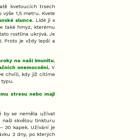
atě kvetoucích trsech
 výše 1,5 metru. Kvete
ánské slunce.
Lidé ji s
uje také hmyz, kterému
ato rostlina ukrývá. Je
. Proto je vždy lepší a
ároky na naši imunitu
,
račních onemocnění
.
V
 chvíli, kdy již cítíme
 typu.
lému stresu nebo mají
dě by se neměla užívat
 naši skvělou tinkturu
 – 30 kapek. Užívání je
távku 2 dny, po kterých