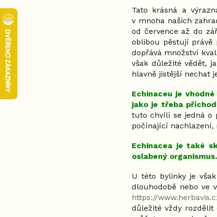
Tato krásná a výrazn
v mnoha našich zahrad
od července až do září
oblibou pěstují právě 
dopřává množství kvali
však důležité vědět, j
hlavně jistější nechat
Echinaceu je vhodné 
jako je třeba přícho
tuto chvíli se jedná o
počínající nachlazení, 
Echinacea je také sk
oslabený organismus.
U této bylinky je vša
dlouhodobě nebo ve vě
https://www.herbavis.
důležité vždy rozdělit