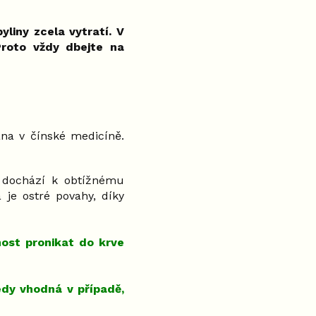
yliny zcela vytratí. V
Proto vždy dbejte na
ána v čínské medicíně.
 dochází k obtížnému
 je ostré povahy, díky
ost pronikat do krve
edy vhodná v případě,