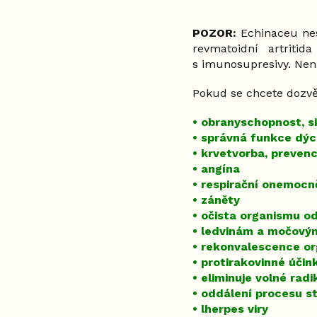
POZOR:
Echinaceu nes
revmatoidní artriti
s imunosupresivy. Není
Pokud se chcete dozvědě
• obranyschopnost, si
• správná funkce dýc
• krvetvorba, preven
• angína
• respirační onemocn
• záněty
• očista organismu o
• ledvinám a močový
• rekonvalescence o
• protirakovinné účin
• eliminuje volné radi
• oddálení procesu s
• lherpes viry