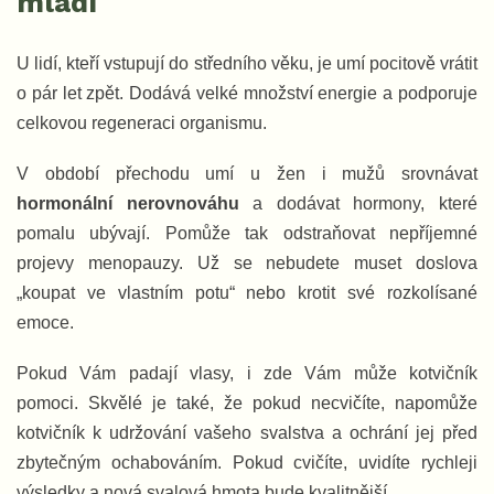
mládí
U lidí, kteří vstupují do středního věku, je umí pocitově vrátit
o pár let zpět. Dodává velké množství energie a podporuje
celkovou regeneraci organismu.
V období přechodu umí u žen i mužů srovnávat
hormonální nerovnováhu
a dodávat hormony, které
pomalu ubývají. Pomůže tak odstraňovat nepříjemné
projevy menopauzy. Už se nebudete muset doslova
„koupat ve vlastním potu“ nebo krotit své rozkolísané
emoce.
Pokud Vám padají vlasy, i zde Vám může kotvičník
pomoci. Skvělé je také, že pokud necvičíte, napomůže
kotvičník k udržování vašeho svalstva a ochrání jej před
zbytečným ochabováním. Pokud cvičíte, uvidíte rychleji
výsledky a nová svalová hmota bude kvalitnější.