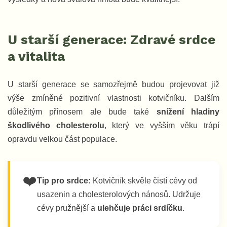
U starší generace: Zdravé srdce
a vitalita
U starší generace se samozřejmě budou projevovat již
výše zmíněné pozitivní vlastnosti kotvičníku. Dalším
důležitým přínosem ale bude také
snížení hladiny
škodlivého cholesterolu
, který ve vyšším věku trápí
opravdu velkou část populace.
❤️
Tip pro srdce:
Kotvičník skvěle čistí cévy od
usazenin a cholesterolových nánosů. Udržuje
cévy pružnější a
ulehčuje práci srdíčku
.