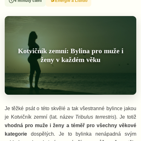
4 minuty čtení
Energie a Libido
Kotvičník zemní: Bylina pro muže i
ženy v každém věku
Je těžké psát o této skvělé a tak všestranné bylince jakou
je Kotvičník zemní (lat. název
Tribulus terrestris
). Je totiž
vhodná pro muže i ženy a téměř pro všechny věkové
kategorie
dospělých. Je to bylinka nenápadná svým