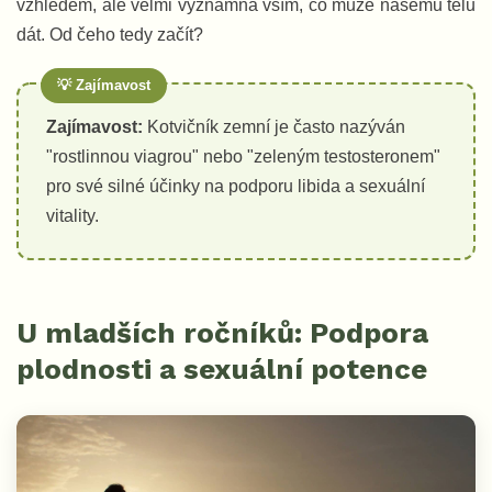
vzhledem, ale velmi významná vším, co může našemu tělu
dát. Od čeho tedy začít?
Zajímavost:
Kotvičník zemní je často nazýván
"rostlinnou viagrou" nebo "zeleným testosteronem"
pro své silné účinky na podporu libida a sexuální
vitality.
U mladších ročníků: Podpora
plodnosti a sexuální potence