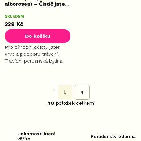
alborosea) – Čistič jater,
100 kapslí
SKLADEM
339 Kč
Do košíku
Pro přírodní očistu jater,
krve a podporu trávení.
Tradiční peruánská bylina
Hercampuri napomáhá
celkové regeneraci
S
organismu a doplňuje
t
důležité minerály.
r
1
4
O
á
v
n
40
položek celkem
l
k
o
á
v
d
á
a
n
c
í
Odbornost, které
í
Poradenství zdarma
věříte