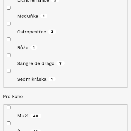
Lichořeřišnice
2
Meduňka
1
Ostropestřec
3
Růže
1
Sangre de drago
7
Sedmikráska
1
Pro koho
Muži
40