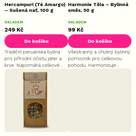
k
Hercampuri (Té Amargo)
Harmonie Těla – Bylinná
– Sušená nať, 100 g
směs, 50 g
t
ů
SKLADEM
SKLADEM
249 Kč
99 Kč
Do košíku
Do košíku
Tradiční peruánská bylina
Všestranný a chutný bylinný
pro přírodní očistu jater a
pomocník pro celkovou
krve. Napomáhá celkové
pohodu. Harmonizuje
regeneraci, podporuje
imunitní systém, podporuje
zdravé trávení a je bohatá
správné trávení a efektivně
na minerály (vápník, hořčík,
ulevuje přetížené psychice.
draslík).