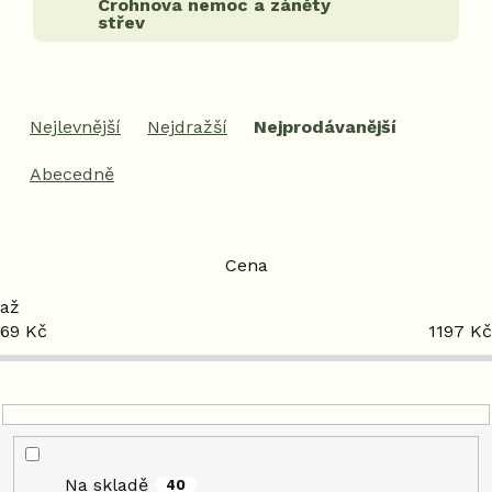
Crohnova nemoc a záněty
střev
Ř
a
Nejlevnější
Nejdražší
Nejprodávanější
z
e
Abecedně
n
í
p
r
Cena
o
d
69
Kč
1197
Kč
u
k
t
ů
Na skladě
40