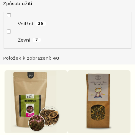
Způsob užití
Vnitřní
39
Zevní
7
Položek k zobrazení:
40
V
ý
p
i
s
p
r
o
d
u