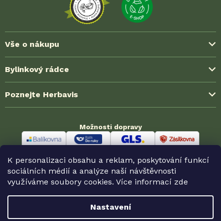
Vše o nákupu
Způsoby platby
Bylinkový rádce
Možnosti dopravy
Blog ze světa bylinek
Poznejte Herbavis
Jak nakoupit?
Časté dotazy (FAQ)
Obchodní podmínky
O nás
Zkušenosti zákazníků
Možnosti dopravy
Ochrana soukromí (GDPR)
Kontakt
Velkoobchodní spolupráce
Reklamace a vrácení
Odměny HerbaKlubu
Partnerské prodejny
K personalizaci obsahu a reklam, poskytování funkcí
Odstoupení od smlouvy
Možnosti platby
sociálních médií a analýze naší návštěvnosti
využíváme soubory cookies. Více informací
zde
Nastavení
Copyright 2026
Herbavis.cz
. Všechna práva vyhrazena.