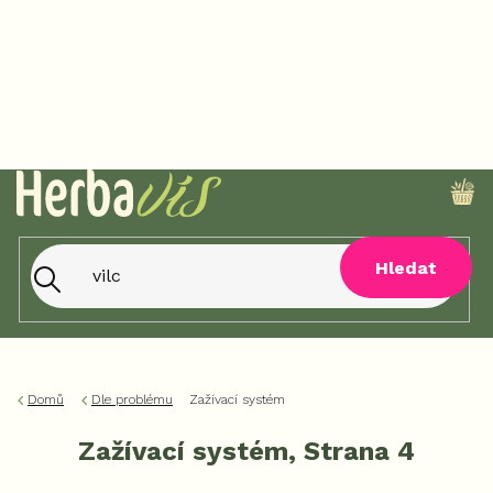
Přejít
na
obsah
NÁ
KO
Hledat
Domů
Dle problému
Zažívací systém
Zažívací systém
, Strana 4