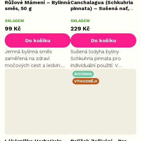
Růžové Mámení – Bylinná
Canchalagua (Schkuhria
směs, 50 g
pinnata) – Sušená nať,
100 g
SKLADEM
SKLADEM
99 Kč
229 Kč
Do košíku
Do košíku
Jemná bylinná směs
Sušená lodyha byliny
zaměřená na zdraví
Schkuhria pinnata pro
močových cest a ledvin.
individuální použití. V
Podporuje správné trávení,
jihoamerické etnomedicíně
NOVINKA
činnost cévní soustavy a
vyhledávaná pro očistu
VÝHODNĚJI
přirozenou
organismu po dietních
obranyschopnost těla.
chybách. Tradičně
spojována s péčí o...