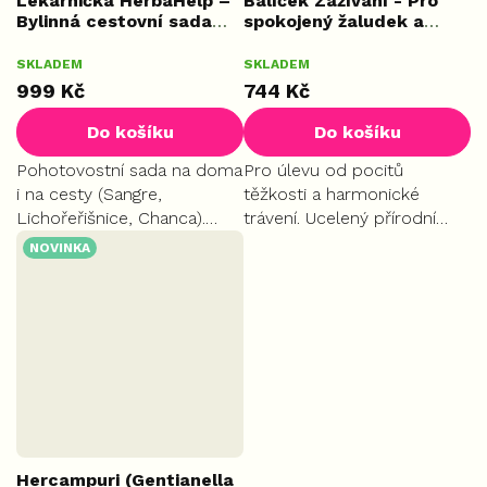
Lékárnička HerbaHelp –
Balíček Zažívání - Pro
Bylinná cestovní sada
spokojený žaludek a
první pomoci
zdravá játra
SKLADEM
SKLADEM
999 Kč
744 Kč
Do košíku
Do košíku
Pohotovostní sada na doma
Pro úlevu od pocitů
i na cesty (Sangre,
těžkosti a harmonické
Lichořeřišnice, Chanca).
trávení. Ucelený přírodní
První pomoc při horečkách,
balíček 3 produktů (Chanca
NOVINKA
žaludečních potížích,
Piedra, Ostropestřec,
odřeninách i štípancích.
Sangre de Drago) zrychluje
unavený metabolismus,
chrání...
Hercampuri (Gentianella