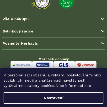
Vše o nákupu
Způsoby platby
Bylinkový rádce
Možnosti dopravy
Blog ze světa bylinek
Poznejte Herbavis
Jak nakoupit?
Časté dotazy (FAQ)
Obchodní podmínky
O nás
Zkušenosti zákazníků
Možnosti dopravy
Ochrana soukromí (GDPR)
Kontakt
Velkoobchodní spolupráce
Reklamace a vrácení
Odměny HerbaKlubu
Partnerské prodejny
K personalizaci obsahu a reklam, poskytování funkcí
Odstoupení od smlouvy
Možnosti platby
sociálních médií a analýze naší návštěvnosti
využíváme soubory cookies. Více informací
zde
Nastavení
Copyright 2026
Herbavis.cz
. Všechna práva vyhrazena.