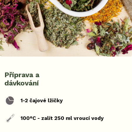
Příprava a
dávkování
1-2 čajové lžičky
100°C - zalít 250 ml vroucí vody