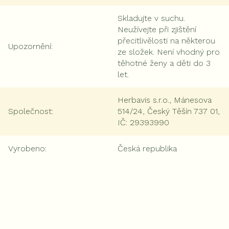
Skladujte v suchu.
Neužívejte při zjištění
přecitlivělosti na některou
Upozornění
:
ze složek. Není vhodný pro
těhotné ženy a děti do 3
let.
Herbavis s.r.o., Mánesova
Společnost
:
514/24, Český Těšín 737 01,
IČ: 29393990
Vyrobeno
:
Česká republika
Přidat komentář