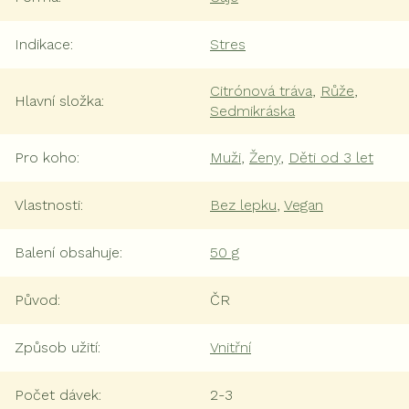
Indikace
:
Stres
Citrónová tráva
,
Růže
,
Hlavní složka
:
Sedmikráska
Pro koho
:
Muži
,
Ženy
,
Děti od 3 let
Vlastnosti
:
Bez lepku
,
Vegan
Balení obsahuje
:
50 g
Původ
:
ČR
Způsob užití
:
Vnitřní
Počet dávek
:
2-3