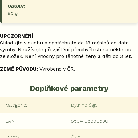
OBSAH:
50 g
UPOZORNĚNÍ:
Skladujte v suchu a spotřebujte do 18 měsíců od data
výroby. Neužívejte při zjištění přecilivělosti na některou
ze složek. Není vhodný pro těhotné ženy a děti do 3 let.
ZEMĚ PŮVODU:
Vyrobeno v ČR.
Doplňkové parametry
Kategorie
:
Bylinné čaje
EAN
:
8594196390530
Forma
:
Čaje