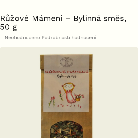
Růžové Mámení – Bylinná směs,
50 g
Průměrné
Neohodnoceno
Podrobnosti hodnocení
hodnocení
produktu
je
0,0
z
5
hvězdiček.