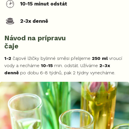
10-15 minut odstát
2-3x denně
Návod na prípravu
čaje
1-2
čajové lžičky bylinné směsi přelijeme
250 ml
vroucí
vody a necháme
10-15
min. odstát. Užíváme
2-3x
denně
po dobu 6-8 týdnů, pak 2 týdny vynecháme.