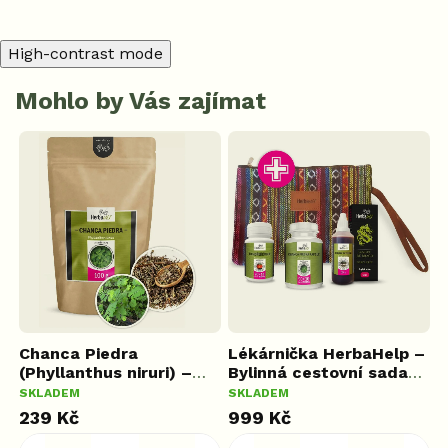
High-contrast mode
Mohlo by Vás zajímat
Chanca Piedra
Lékárnička HerbaHelp –
R
s,
(Phyllanthus niruri) –
Bylinná cestovní sada
B
Sušená nať, 100 g
první pomoci
SKLADEM
SKLADEM
S
239 Kč
999 Kč
9