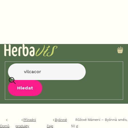
Přejít
na
obsah
NÁ
KO
Hledat
Přírodní
Bylinné
Růžové Mámení – Bylinná směs,
Domů
produkty
čaje
50 g