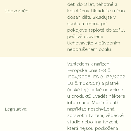
děti do 3 let, těhotné a
Upozornění
:
kojící ženy. Ukládejte mimo
dosah dětí. Skladujte v
suchu a temnu při
pokojové teplotě do 25°C,
pečlivě uzavřené.
Uchovávejte v původním
neporušeném obalu.
Vzhledem k nařízení
Evropské unie (ES č.
1924/2006, ES č. 178/2002,
EU č. 1169/2011) a platné
české legislativě nesmíme
u produktů uvádět některé
informace. Mezi ně patří
Legislativa
:
například neschválená
zdravotní tvrzení, vědecké
studie nebo jiná tvrzení,
která nejsou podložena