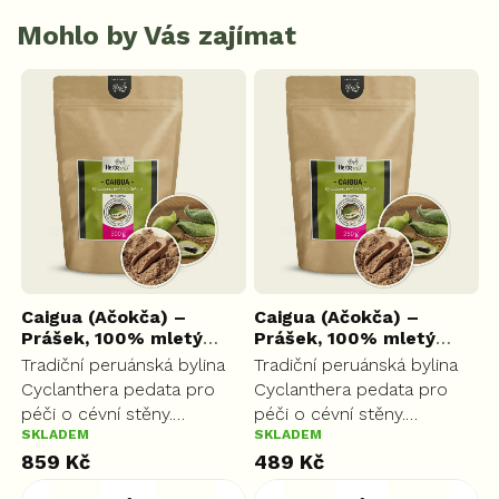
Mohlo by Vás zajímat
)
Caigua (Ačokča) –
Caigua (Ačokča) –
B
Prášek, 100% mletý
Prášek, 100% mletý
K
plod, 500 g
MAX
plod, 250 g
PLUS
Tradiční peruánská bylina
Tradiční peruánská bylina
S
Cyclanthera pedata pro
Cyclanthera pedata pro
b
ro
péči o cévní stěny.
péči o cévní stěny.
l
SKLADEM
SKLADEM
S
Napomáhá udržovat
Napomáhá udržovat
K
859 Kč
489 Kč
ti
optimální hladinu
optimální hladinu
A
7
cholesterolu a podporuje
cholesterolu a podporuje
z