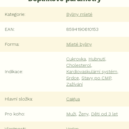
Kategorie
:
Byliny mleté
EAN
:
8594190610153
Forma
:
Mleté byliny
Cukrovka
,
Hubnutí
,
Cholesterol
,
Indikace
:
Kardiovaskulární systém
,
Srdce
,
Stavy po CMP
,
Zažívání
Hlavní složka
:
Caigua
Pro koho
:
Muži
,
Ženy
,
Děti od 3 let
Vlastnosti
:
Vegan