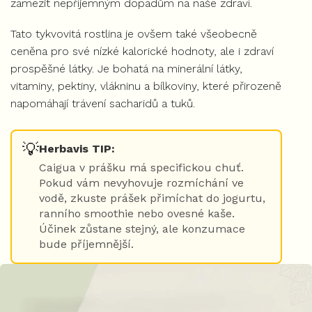
zamezit nepříjemným dopadům na naše zdraví.
Tato tykvovitá rostlina je ovšem také všeobecně
ceněna pro své nízké kalorické hodnoty, ale i zdraví
prospěšné látky. Je bohatá na minerální látky,
vitaminy, pektiny, vlákninu a bílkoviny, které přirozeně
napomáhají trávení sacharidů a tuků.
💡
Herbavis TIP:
Caigua v prášku má specifickou chuť.
Pokud vám nevyhovuje rozmíchání ve
vodě, zkuste prášek přimíchat do jogurtu,
ranního smoothie nebo ovesné kaše.
Účinek zůstane stejný, ale konzumace
bude příjemnější.