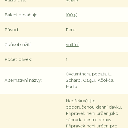
Balení obsahuje
:
100 g
Původ
:
Peru
Způsob užití
:
Vnitřní
Počet dávek
:
1
Cyclanthera pedata L.
Alternativní názvy
:
Schard, Caigui, Ačokča,
Korila
Nepřekračujte
doporučenou denní dávku.
Přípravek není určen jako
náhrada pestré stravy.
Přípravek není určen pro