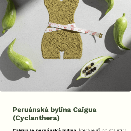
Peruánská bylina Caigua
(Cyclanthera)
Caigua je peruánská bylina
, která je již po staletí v