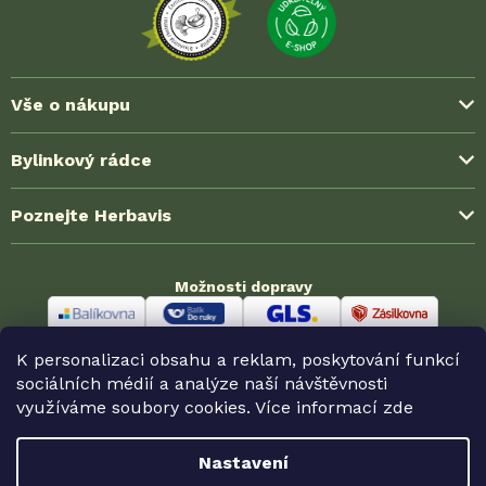
Vše o nákupu
Způsoby platby
Bylinkový rádce
Možnosti dopravy
Blog ze světa bylinek
Poznejte Herbavis
Jak nakoupit?
Časté dotazy (FAQ)
Obchodní podmínky
O nás
Zkušenosti zákazníků
Možnosti dopravy
Ochrana soukromí (GDPR)
Kontakt
Velkoobchodní spolupráce
Reklamace a vrácení
Odměny HerbaKlubu
Partnerské prodejny
K personalizaci obsahu a reklam, poskytování funkcí
Odstoupení od smlouvy
Možnosti platby
sociálních médií a analýze naší návštěvnosti
využíváme soubory cookies. Více informací
zde
Nastavení
Copyright 2026
Herbavis.cz
. Všechna práva vyhrazena.