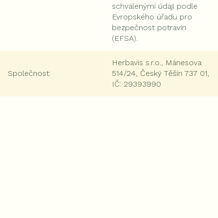
schválenými údaji podle
Evropského úřadu pro
bezpečnost potravin
(EFSA).
Herbavis s.r.o., Mánesova
Společnost
:
514/24, Český Těšín 737 01,
IČ: 29393990
V
ý
Přidat komentář
p
i
s
d
Maja
i
s
18.3.2026 07:42
k
Dobry den chtela jsem se zeptat jestli Caigua ačokča
u
nezvyšuje tlak,dekuji
z
Odpovědět