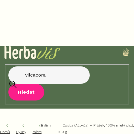
Přejít
na
obsah
NÁ
KO
Hledat
Byliny
Caigua (Ačokča) – Prášek, 100% mletý plod,
Domů
Byliny
mleté
100 g