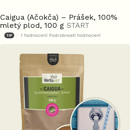
Caigua (Ačokča) – Prášek, 100%
mletý plod, 100 g
START
Průměrné
1 hodnocení
Podrobnosti hodnocení
TIP
hodnocení
produktu
je
5,0
z
5
hvězdiček.