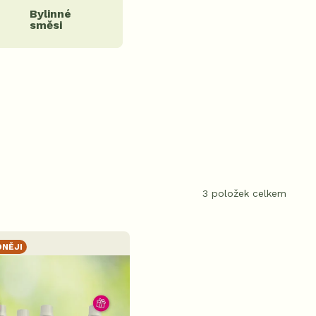
Bylinné
směsi
3
položek celkem
NĚJI