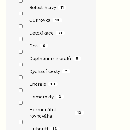
Bolest hlavy
11
Cukrovka
10
Detoxikace
21
Dna
6
Doplnění minerálů
8
Dýchací cesty
7
Energie
18
Hemoroidy
4
Hormonální
13
rovnováha
Hubnutí
16