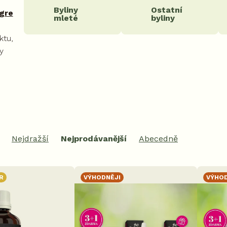
Byliny
Ostatní
gre
mleté
byliny
ktu,
y
Nejdražší
Nejprodávanější
Abecedně
R
VÝHODNĚJI
VÝHOD