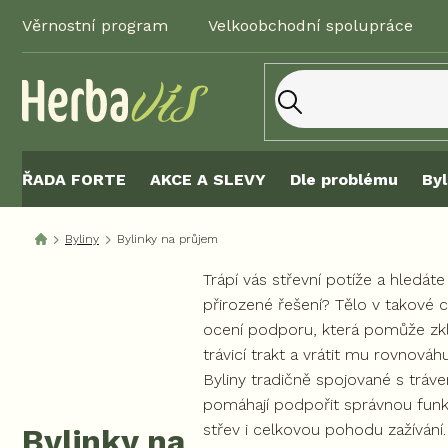
Přejít
Věrnostní program
Velkoobchodní spolupráce
na
obsah
ŘADA FORTE
AKCE A SLEVY
Dle problému
Byl
Byliny
Bylinky na průjem
Trápí vás střevní potíže a hledáte
přirozené řešení? Tělo v takové ch
ocení podporu, která pomůže zkl
trávicí trakt a vrátit mu rovnováhu
Byliny tradičně spojované s tráv
pomáhají podpořit správnou funk
střev i celkovou pohodu zažívání.
Bylinky na