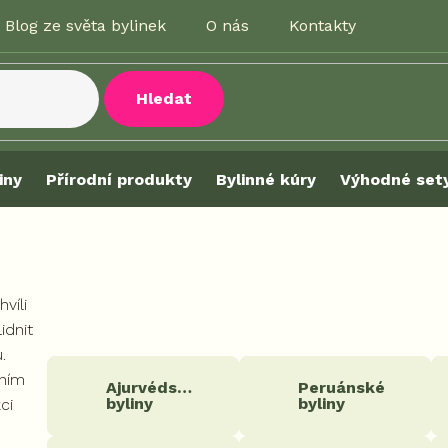
Blog ze světa bylinek
O nás
Kontakty
Hledat
iny
Přírodní produkty
Bylinné kúry
Výhodné set
víli
idnit
.
ením
Ajurvédské
Peruánské
byliny
byliny
ci