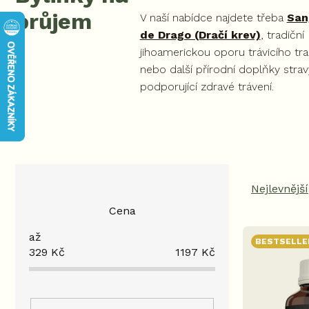
průjem
V naší nabídce najdete třeba
San
de Drago (Dračí krev)
, tradiční
jihoamerickou oporu trávicího tra
nebo další přírodní doplňky strav
podporující zdravé trávení.
P
Ř
o
a
Nejlevnější
s
z
Cena
t
e
r
n
BESTSELLE
V
a
í
329
Kč
1197
Kč
ý
n
p
p
n
r
i
í
o
s
p
d