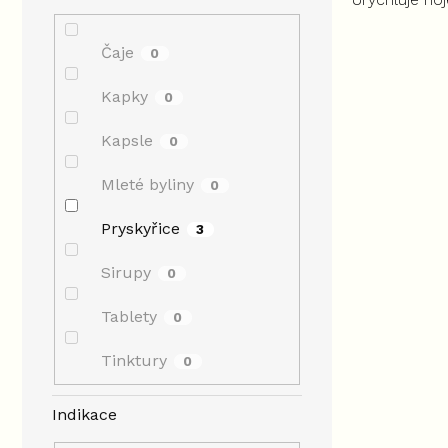
hvězdiček.
infekcemi a 
trávení.
Čaje
0
Kapky
0
Kapsle
0
Mleté byliny
0
Pryskyřice
3
Sirupy
0
Tablety
0
Tinktury
0
Indikace