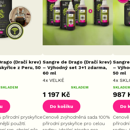
rago (Dračí krev)
Sangre de Drago (Dračí krev)
Sangre
kyřice z Peru, 50
– Výhodný set 3+1 zdarma,
– Výho
60 ml
50 ml
4x VELKÉ
4x SKL
SKLADEM
Průměrné
SKLADEM
SKLADE
1 197 Kč
987 
hodnocení
produktu
ku
Do košíku
Do 
je
5,0
 přírodní pryskyřice
Cenově zvýhodněná sada 100%
Cenově
z
nější použití.
přírodní pryskyřice pro celou
přírodn
5
ení ran, chrání před
rodinu. Ideální zásoba pro
rodinu. 