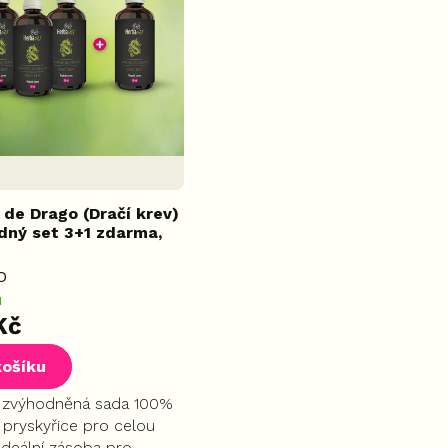
 de Drago (Dračí krev)
dný set 3+1 zdarma,
O
M
Kč
košíku
 zvýhodněná sada 100%
í pryskyřice pro celou
Ideální zásoba pro