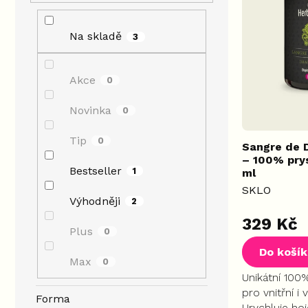
p
a
u
r
n
k
Na skladě
3
o
e
t
d
l
ů
u
Akce
0
k
t
Novinka
0
ů
Tip
0
Sangre de D
– 100% prys
Bestseller
1
ml
SKLO
Výhodněji
2
Průměrné
329 Kč
hodnocení
Plus
0
produktu
Do koší
je
Max
0
5,0
Unikátní 100%
z
pro vnitřní i v
Forma
5
Urychluje hoj