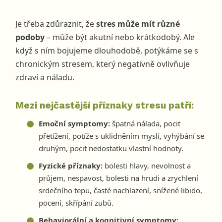
Je třeba zdůraznit, že
stres může mít různé
podoby
– může být akutní nebo krátkodobý. Ale
když s ním bojujeme dlouhodobě, potýkáme se s
chronickým stresem, který negativně ovlivňuje
zdraví a náladu.
Mezi nejčastější příznaky stresu patří:
Emoční symptomy:
špatná nálada, pocit
přetížení, potíže s uklidněním mysli, vyhýbání se
druhým, pocit nedostatku vlastní hodnoty.
Fyzické příznaky:
bolesti hlavy, nevolnost a
průjem, nespavost, bolesti na hrudi a zrychlení
srdečního tepu, časté nachlazení, snížené libido,
pocení, skřípání zubů.
Behaviorální a kognitivní symptomy: