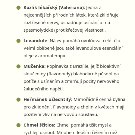
Kozlík lékařský (Valeriana):
Jedna z
nejcennějších přírodních látek, která zklidňuje
roztřesené nervy, usnadňuje usínání a má
spasmolytické (protikřečové) vlastnosti.
Levandule:
Nálev pomáhá uvolňovat celé tělo.
Velmi oblíbené jsou také levandulové esenciální
oleje v aromaterapii.
Mučenka:
Popínavka z Brazílie, jejíž bioaktivní
sloučeniny (flavonoidy) blahodárně působí na
potíže s usínáním a zmírňují pocity nervového
žaludečního napětí.
Heřmánek ušlechtilý:
Mimořádně cenná bylina
pro zklidnění. Flavonoidy a cholin v květech mají
pozitivní vliv na nervovou soustavu.
Chmel šištice:
Chmel pomáhá tišit mysl a
rychleji usnout. Mnohem lepším řešením než