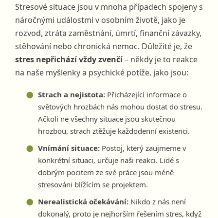
Stresové situace jsou v mnoha případech spojeny s
náročnými událostmi v osobním životě, jako je
rozvod, ztráta zaměstnání, úmrtí, finanční závazky,
stěhování nebo chronická nemoc. Důležité je, že
stres nepřichází vždy zvenčí
– někdy je to reakce
na naše myšlenky a psychické potíže, jako jsou:
Strach a nejistota:
Přicházející informace o
světových hrozbách nás mohou dostat do stresu.
Ačkoli ne všechny situace jsou skutečnou
hrozbou, strach ztěžuje každodenní existenci.
Vnímání situace:
Postoj, který zaujmeme v
konkrétní situaci, určuje naši reakci. Lidé s
dobrým pocitem ze své práce jsou méně
stresováni blížícím se projektem.
Nerealistická očekávání:
Nikdo z nás není
dokonalý, proto je nejhorším řešením stres, když