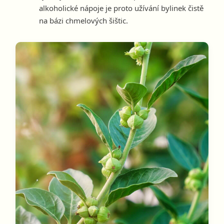
alkoholické nápoje je proto užívání bylinek čistě
na bázi chmelových šištic.