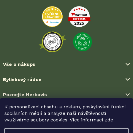
Vše o nákupu
Způsoby platby
Bylinkový rádce
Možnosti dopravy
Blog ze světa bylinek
Poznejte Herbavis
Jak nakoupit?
Časté dotazy (FAQ)
Obchodní podmínky
K personalizaci obsahu a reklam, poskytování funkcí
O nás
Zkušenosti zákazníků
sociálních médií a analýze naší návštěvnosti
Možnosti dopravy
Ochrana soukromí (GDPR)
Kontakt
využíváme soubory cookies. Více informací
zde
Velkoobchodní spolupráce
Reklamace a vrácení
Odměny HerbaKlubu
Partnerské prodejny