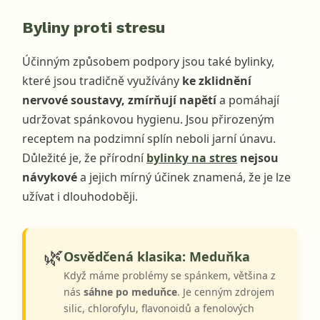
Byliny proti stresu
Účinným způsobem podpory jsou také bylinky,
které jsou tradičně využívány
ke zklidnění
nervové soustavy, zmírňují napětí
a pomáhají
udržovat spánkovou hygienu. Jsou přirozeným
receptem na podzimní splín neboli jarní únavu.
Důležité je, že přírodní
bylinky na stres
nejsou
návykové
a jejich mírný účinek znamená, že je lze
užívat i dlouhodoběji.
🌿
Osvědčená klasika: Meduňka
Když máme problémy se spánkem, většina z
nás
sáhne po meduňce
. Je cenným zdrojem
silic, chlorofylu, flavonoidů a fenolových