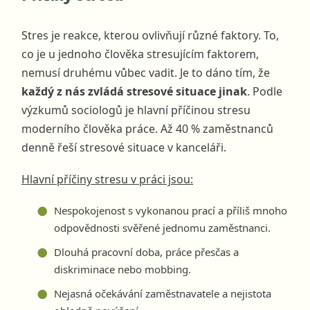
Stres je reakce, kterou ovlivňují různé faktory. To,
co je u jednoho člověka stresujícím faktorem,
nemusí druhému vůbec vadit. Je to dáno tím, že
každý z nás zvládá stresové situace jinak
. Podle
výzkumů sociologů je hlavní příčinou stresu
moderního člověka práce. Až 40 % zaměstnanců
denně řeší stresové situace v kanceláři.
Hlavní příčiny stresu v práci jsou:
Nespokojenost s vykonanou prací a příliš mnoho
odpovědnosti svěřené jednomu zaměstnanci.
Dlouhá pracovní doba, práce přesčas a
diskriminace nebo mobbing.
Nejasná očekávání zaměstnavatele a nejistota