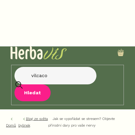
Přejít
na
obsah
NÁKU
KOŠÍK
Hledat
Blog ze světa
Jak se vypořádat se stresem? Objevte
Domů
bylinek
přírodní dary pro vaše nervy