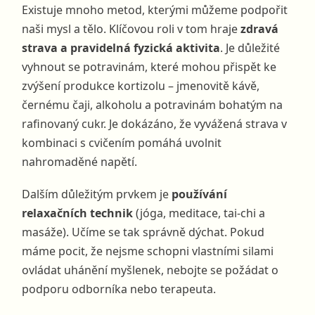
Existuje mnoho metod, kterými můžeme podpořit
naši mysl a tělo. Klíčovou roli v tom hraje
zdravá
strava a pravidelná fyzická aktivita
. Je důležité
vyhnout se potravinám, které mohou přispět ke
zvýšení produkce kortizolu – jmenovitě kávě,
černému čaji, alkoholu a potravinám bohatým na
rafinovaný cukr. Je dokázáno, že vyvážená strava v
kombinaci s cvičením pomáhá uvolnit
nahromaděné napětí.
Dalším důležitým prvkem je
používání
relaxačních technik
(jóga, meditace, tai-chi a
masáže). Učíme se tak správně dýchat. Pokud
máme pocit, že nejsme schopni vlastními silami
ovládat uhánění myšlenek, nebojte se požádat o
podporu odborníka nebo terapeuta.