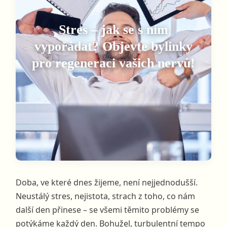
Stres – jak se s ním
vypořádat? Objevte bylinky
pro regeneraci vašich nervů!
Doba, ve které dnes žijeme, není nejjednodušší.
Neustálý stres, nejistota, strach z toho, co nám
další den přinese – se všemi těmito problémy se
potýkáme každý den. Bohužel, turbulentní tempo