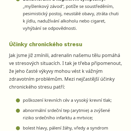
„myšlenkový závod“, potíže se soustředěním,
pesimistický postoj, neustálé obavy, ztráta chuti
k jídlu, nadužívání alkoholu nebo cigaret,
vyhýbání se odpovědnosti.
Účinky chronického stresu
Jak jsme již zmínili, adrenalin našemu tělu pomáhá
ve stresových situacích. I tak je třeba připomenout,
že jeho časté výkyvy mohou vést k vážným
zdravotním problémům. Mezi nejčastější účinky
chronického stresu patří:
poškození krevních cév a vysoký krevní tlak;
abnormální srdeční tep (arytmie) a zvýšené
riziko srdečního infarktu a mrtvice;
bolest hlavy, pálení žáhy, vředy a syndrom