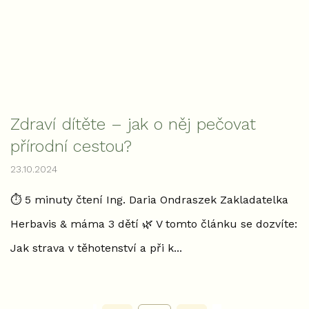
Zdraví dítěte – jak o něj pečovat
přírodní cestou?
23.10.2024
⏱ 5 minuty čtení Ing. Daria Ondraszek Zakladatelka
Herbavis & máma 3 dětí 🌿 V tomto článku se dozvíte:
Jak strava v těhotenství a při k...
S
t