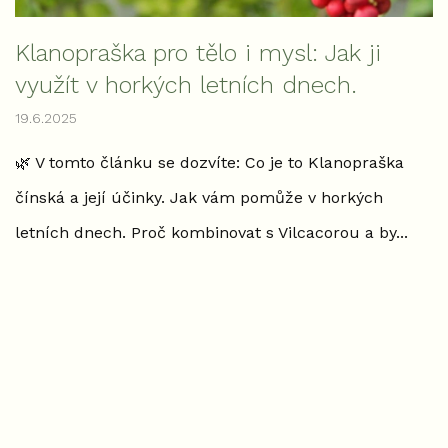
k
ů
Klanopraška pro tělo i mysl: Jak ji
využít v horkých letních dnech.
19.6.2025
🌿 V tomto článku se dozvíte: Co je to Klanopraška
čínská a její účinky. Jak vám pomůže v horkých
letních dnech. Proč kombinovat s Vilcacorou a by...