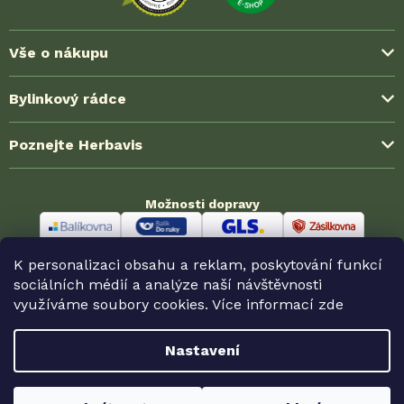
Vše o nákupu
Způsoby platby
Bylinkový rádce
Možnosti dopravy
Blog ze světa bylinek
Poznejte Herbavis
Jak nakoupit?
Časté dotazy (FAQ)
Obchodní podmínky
O nás
Zkušenosti zákazníků
Možnosti dopravy
Ochrana soukromí (GDPR)
Kontakt
Velkoobchodní spolupráce
Reklamace a vrácení
Odměny HerbaKlubu
Partnerské prodejny
K personalizaci obsahu a reklam, poskytování funkcí
Odstoupení od smlouvy
Možnosti platby
sociálních médií a analýze naší návštěvnosti
využíváme soubory cookies. Více informací
zde
Nastavení
Copyright 2026
Herbavis.cz
. Všechna práva vyhrazena.