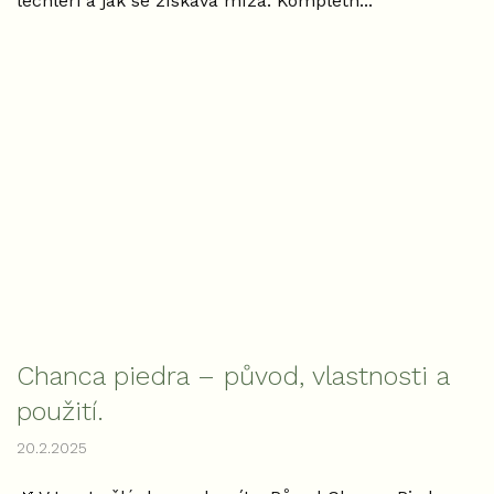
lechleri a jak se získává míza. Kompletn...
Chanca piedra – původ, vlastnosti a
použití.
20.2.2025