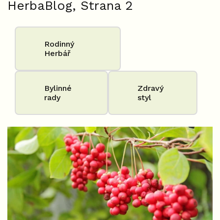
HerbaBlog
, Strana 2
Rodinný
Herbář
Bylinné
Zdravý
rady
styl
V
ý
p
i
s
č
l
á
n