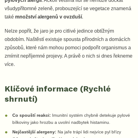
pylových alergií
. Ačkoli většina lidí se nemůže dočkat
všudypřítomné zeleně, probouzející se vegetace znamená
také
množství alergenů v ovzduší
.
Nelze popřít, že jaro je pro citlivé jedince obtížným
obdobím. Naštěstí existuje spousta přírodních a domácích
způsobů, které nám mohou pomoci podpořit organismus a
zmírnit nepříjemné projevy. A právě o nich si dnes řekneme
více.
Klíčové informace (Rychlé
shrnutí)
Co spouští reakci:
Imunitní systém chybně detekuje pylové
bílkoviny jako hrozbu a uvolní nadbytek histaminu.
Nejčastější alergeny:
Na jaře trápí lidi nejvíce pyl břízy