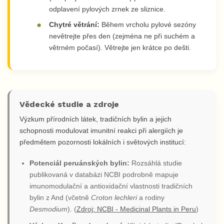
odplavení pylových zrnek ze sliznice.
Chytré větrání:
Během vrcholu pylové sezóny
nevětrejte přes den (zejména ne při suchém a
větrném počasí). Větrejte jen krátce po dešti.
Vědecké studie a zdroje
Výzkum přírodních látek, tradičních bylin a jejich
schopnosti modulovat imunitní reakci při alergiích je
předmětem pozornosti lokálních i světových institucí:
Potenciál peruánských bylin:
Rozsáhlá studie
publikovaná v databázi NCBI podrobně mapuje
imunomodulační a antioxidační vlastnosti tradičních
bylin z And (včetně
Croton lechleri
a rodiny
Desmodium
). (
Zdroj: NCBI - Medicinal Plants in Peru
)