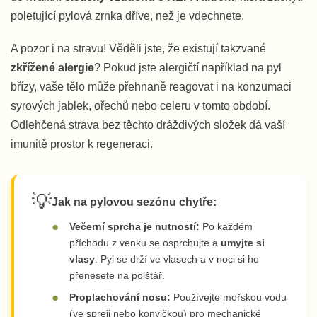
poletující pylová zrnka dříve, než je vdechnete.
A pozor i na stravu! Věděli jste, že existují takzvané
zkřížené alergie
? Pokud jste alergičtí například na pyl
břízy, vaše tělo může přehnaně reagovat i na konzumaci
syrových jablek, ořechů nebo celeru v tomto období.
Odlehčená strava bez těchto dráždivých složek dá vaší
imunitě prostor k regeneraci.
💡
Jak na pylovou sezónu chytře:
Večerní sprcha je nutností:
Po každém
příchodu z venku se osprchujte a
umyjte si
vlasy
. Pyl se drží ve vlasech a v noci si ho
přenesete na polštář.
Proplachování nosu:
Používejte mořskou vodu
(ve spreji nebo konvičkou) pro mechanické