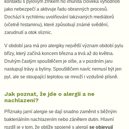
kontaktu s pylovým zrnkem ho imunita člověka vyhodnotí
jako nebezpečí a aktivuje řadu obranných procesů.
Dochází k rychlému uvolňování takzvaných mediátorů
(včetně histaminu), které způsobují známé svědění,
zarudnutí a otok sliznic.
V období jara má pro alergiky největší význam období pylu
břízy, který začíná koncem března a trvá až do května.
Druhým častým spouštěčem je olše, a v pozdním jaru
nastupují trávy a byliny. Spouštěčem navíc nemusí být jen
pyl, ale se stoupající teplotou se množí i vzdušné plísně.
Jak poznat, že jde o alergii a ne
nachlazení?
Příznaky jarní alergie se dají snadno zaměnit s běžným
bakteriálním nachlazením nebo zánětem dutin. Hlavní
rozdíl je v tom, že obtíže spojené s alergií
se objevují