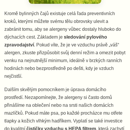
Kromě bylinných čajů existuje celá řada preventivních
kroků, kterými můžete svému tělu obrovsky ulevit a
zabránit tomu, aby se alergeny vůbec dostaly hluboko do
dýchacích cest. Základem je
sledování pylového
zpravodajství
. Pokud víte, že je ve vzduchu právě „váš“
alergen, zkuste přizpůsobit svůj denní režim a omezit pobyt
venku na nejnutnější minimum, ideálně v brzkých ranních
hodinách nebo bezprostředně po dešti, kdy je vzduch
nejčistší.
Dalším skvělým pomocníkem je úprava domácího
prostředí. Nezapomínejte, že alergeny si často domů
přinášíme na oblečení nebo na srsti našich domácích
mazlíčků. Pokud máte psa, po každé procházce mu otřete
tlapky a kožich vlhkým hadříkem. Vyplatí se také investice
do kvalitní
čističky vzduchu s HEPA filtrem
, která zachytí