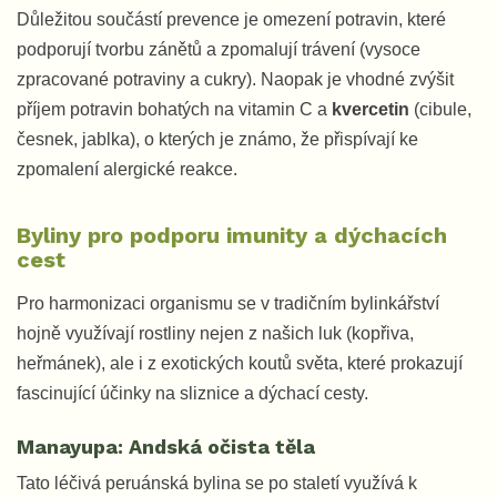
Důležitou součástí prevence je omezení potravin, které
podporují tvorbu zánětů a zpomalují trávení (vysoce
zpracované potraviny a cukry). Naopak je vhodné zvýšit
příjem potravin bohatých na vitamin C a
kvercetin
(cibule,
česnek, jablka), o kterých je známo, že přispívají ke
zpomalení alergické reakce.
Byliny pro podporu imunity a dýchacích
cest
Pro harmonizaci organismu se v tradičním bylinkářství
hojně využívají rostliny nejen z našich luk (kopřiva,
heřmánek), ale i z exotických koutů světa, které prokazují
fascinující účinky na sliznice a dýchací cesty.
Manayupa: Andská očista těla
Tato léčivá peruánská bylina se po staletí využívá k