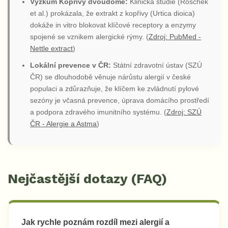
Výzkum Kopřivy dvoudomé:
Klinická studie (Roschek
et al.) prokázala, že extrakt z kopřivy (Urtica dioica)
dokáže in vitro blokovat klíčové receptory a enzymy
spojené se vznikem alergické rýmy. (
Zdroj: PubMed -
Nettle extract
)
Lokální prevence v ČR:
Státní zdravotní ústav (SZÚ
ČR) se dlouhodobě věnuje nárůstu alergií v české
populaci a zdůrazňuje, že klíčem ke zvládnutí pylové
sezóny je včasná prevence, úprava domácího prostředí
a podpora zdravého imunitního systému. (
Zdroj: SZÚ
ČR - Alergie a Astma
)
Nejčastější dotazy (FAQ)
Jak rychle poznám rozdíl mezi alergií a