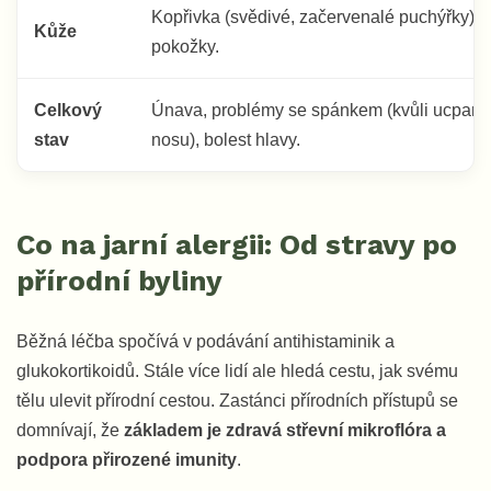
Kopřivka (svědivé, začervenalé puchýřky), 
Kůže
pokožky.
Celkový
Únava, problémy se spánkem (kvůli ucpan
stav
nosu), bolest hlavy.
Co na jarní alergii: Od stravy po
přírodní byliny
Běžná léčba spočívá v podávání antihistaminik a
glukokortikoidů. Stále více lidí ale hledá cestu, jak svému
tělu ulevit přírodní cestou. Zastánci přírodních přístupů se
domnívají, že
základem je zdravá střevní mikroflóra a
podpora přirozené imunity
.