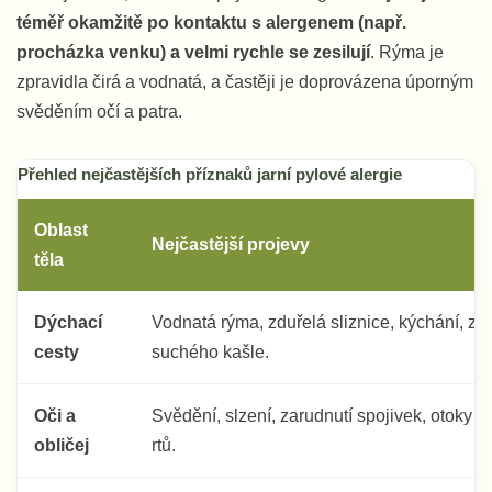
téměř okamžitě po kontaktu s alergenem (např.
procházka venku) a velmi rychle se zesilují
. Rýma je
zpravidla čirá a vodnatá, a častěji je doprovázena úporným
svěděním očí a patra.
Přehled nejčastějších příznaků jarní pylové alergie
Oblast
Nejčastější projevy
těla
Dýchací
Vodnatá rýma, zduřelá sliznice, kýchání, zá
cesty
suchého kašle.
Oči a
Svědění, slzení, zarudnutí spojivek, otoky v
obličej
rtů.