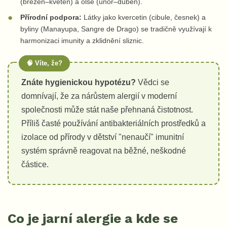
(březen–květen) a olše (únor–duben).
Přírodní podpora:
Látky jako kvercetin (cibule, česnek) a
byliny (Manayupa, Sangre de Drago) se tradičně využívají k
harmonizaci imunity a zklidnění sliznic.
Znáte hygienickou hypotézu?
Vědci se
domnívají, že za nárůstem alergií v moderní
společnosti může stát naše přehnaná čistotnost.
Příliš časté používání antibakteriálních prostředků a
izolace od přírody v dětství "nenaučí" imunitní
systém správně reagovat na běžné, neškodné
částice.
Co je jarní alergie a kde se