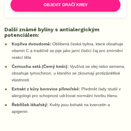
OBJEVIT DRAČÍ KREV
Další známé byliny s antialergickým
potenciálem:
Kopřiva dvoudomá:
Oblíbená česká bylina, která obsahuje
vitamin C a tradičně se pije jako jarní čistící čaj pro zmírnění
reakcí těla.
Černucha setá (Černý kmín):
Využívá se olej nebo semena,
obsahuje tymochinon, u kterého se zkoumají protizánětlivé
vlastnosti.
Extrakt z kůry borovice přímořské:
Předmět řady studií v
alergologii pro schopnost udržovat normální tvorbu hlenu.
Řebříček lékařský:
Květy jsou bohaté na kvercetin a
apigenin.