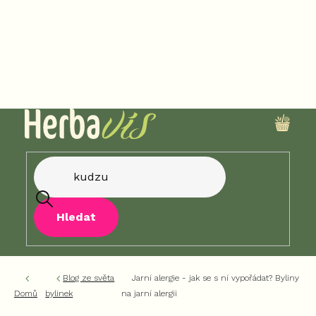
Přejít
na
obsah
NÁKU
KOŠÍK
Hledat
Blog ze světa
Jarní alergie - jak se s ní vypořádat? Byliny
Domů
bylinek
na jarní alergii