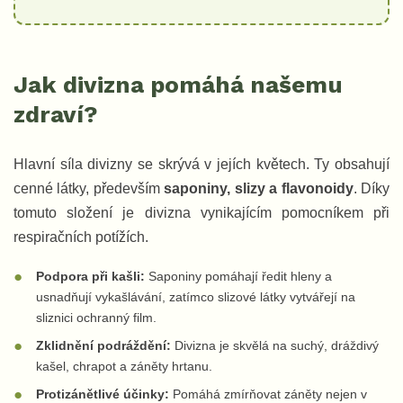
Jak divizna pomáhá našemu
zdraví?
Hlavní síla divizny se skrývá v jejích květech. Ty obsahují
cenné látky, především
saponiny, slizy a flavonoidy
. Díky
tomuto složení je divizna vynikajícím pomocníkem při
respiračních potížích.
Podpora při kašli:
Saponiny pomáhají ředit hleny a
usnadňují vykašlávání, zatímco slizové látky vytvářejí na
sliznici ochranný film.
Zklidnění podráždění:
Divizna je skvělá na suchý, dráždivý
kašel, chrapot a záněty hrtanu.
Protizánětlivé účinky:
Pomáhá zmírňovat záněty nejen v