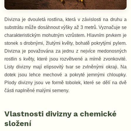
Divizna je dvouletá rostlina, která v závislosti na druhu a
substrátu může dosáhnout výšky až 3 metrů. Vyznačuje se
charakteristickým mohutným vzrůstem. Hlavním prvkem je
stonek s drobnými, žlutými květy, bohatě pokrytými pylem.
Divizna je považována za jednu z nejvíce medonosných
rostlin s květy, které jsou rozvětvené a mírně zvonkovité.
Listy divizny mají elipsovitý tvar se zvlněnými okraji. Na
dotek jsou lehce mechové a pokryté jemnými chloupky.
Plody divizny jsou ve formě tobolek, které se dělí na dvě
části naplněné malými semeny.
Vlastnosti divizny a chemické
složení