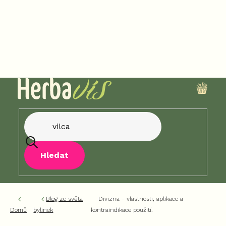
Přejít
na
obsah
NÁKU
KOŠÍK
Hledat
Blog ze světa
Divizna - vlastnosti, aplikace a
Domů
bylinek
kontraindikace použití.