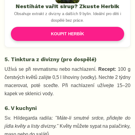
Nestíháte vařit sirup? Zkuste Herbik
Obsahuje extrakt z divizny a dalších 9 bylin. Ideální pro děti i
dospělé bez práce.
KOUPIT HERBÍK
5. Tinktura z divizny (pro dospělé)
Užívá se při revmatismu nebo nachlazení.
Recept:
100 g
čerstvých květů zalijte 0,5 l lihoviny (vodky). Nechte 2 týdny
macerovat, poté sceďte. Při nachlazení užívejte 15–20
kapek ve sklenici vody.
6. V kuchyni
Sv. Hildegarda radila:
"Máte-li smutné srdce, přidejte do
jídla květy a listy divizny."
Květy můžete sypat na palačinky,
maso nebo do salátů.