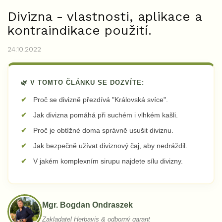
Divizna - vlastnosti, aplikace a
kontraindikace použití.
24.10.2022
🌿 V TOMTO ČLÁNKU SE DOZVÍTE:
Proč se divizně přezdívá "Královská svíce".
Jak divizna pomáhá při suchém i vlhkém kašli.
Proč je obtížné doma správně usušit diviznu.
Jak bezpečně užívat diviznový čaj, aby nedráždil.
V jakém komplexním sirupu najdete sílu divizny.
Mgr. Bogdan Ondraszek
Zakladatel Herbavis & odborný garant