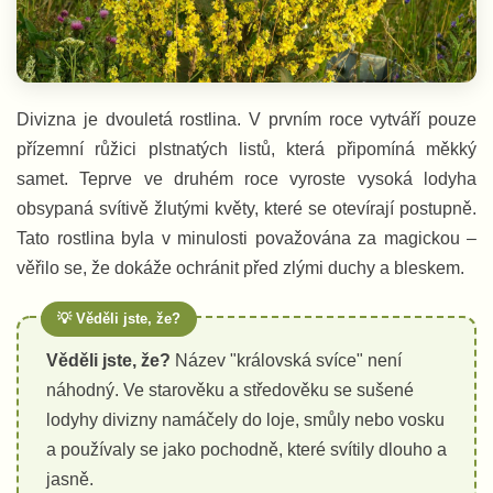
Divizna je dvouletá rostlina. V prvním roce vytváří pouze
přízemní růžici plstnatých listů, která připomíná měkký
samet. Teprve ve druhém roce vyroste vysoká lodyha
obsypaná svítivě žlutými květy, které se otevírají postupně.
Tato rostlina byla v minulosti považována za magickou –
věřilo se, že dokáže ochránit před zlými duchy a bleskem.
Věděli jste, že?
Název "královská svíce" není
náhodný. Ve starověku a středověku se sušené
lodyhy divizny namáčely do loje, smůly nebo vosku
a používaly se jako pochodně, které svítily dlouho a
jasně.