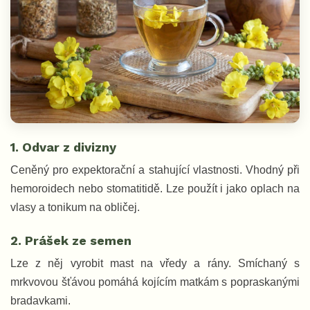
1. Odvar z divizny
Ceněný pro expektorační a stahující vlastnosti. Vhodný při
hemoroidech nebo stomatitidě. Lze použít i jako oplach na
vlasy a tonikum na obličej.
2. Prášek ze semen
Lze z něj vyrobit mast na vředy a rány. Smíchaný s
mrkvovou šťávou pomáhá kojícím matkám s popraskanými
bradavkami.