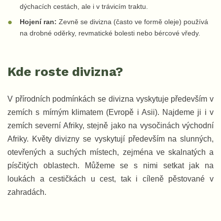
dýchacích cestách, ale i v trávicím traktu.
Hojení ran:
Zevně se divizna (často ve formě oleje) používá
na drobné oděrky, revmatické bolesti nebo bércové vředy.
Kde roste divizna?
V přírodních podmínkách se divizna vyskytuje především v
zemích s mírným klimatem (Evropě i Asii). Najdeme ji i v
zemích severní Afriky, stejně jako na vysočinách východní
Afriky. Květy divizny se vyskytují především na slunných,
otevřených a suchých místech, zejména ve skalnatých a
písčitých oblastech. Můžeme se s nimi setkat jak na
loukách a cestičkách u cest, tak i cíleně pěstované v
zahradách.