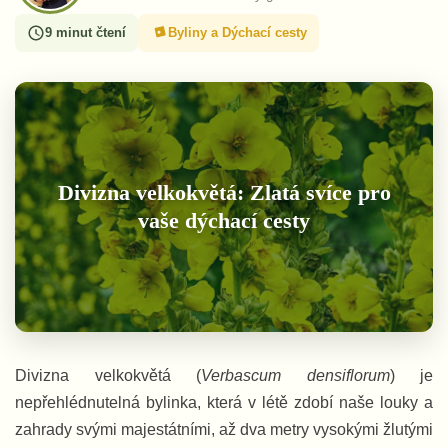
9 minut čtení
Byliny a Dýchací cesty
Divizna velkokvětá: Zlatá svíce pro
vaše dýchací cesty
Divizna velkokvětá (
Verbascum densiflorum
) je
nepřehlédnutelná bylinka, která v létě zdobí naše louky a
zahrady svými majestátními, až dva metry vysokými žlutými