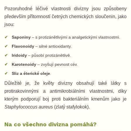
Pozoruhodné léčivé vlastnosti divizny jsou způsobeny
především přítomností četných chemických sloučenin, jako
jsou:
Saponiny
– s protizánětlivými a analgetickými vlastnostmi.
Flavonoidy
– silné antioxidanty.
Iridoidy
– působí protizánětlivě.
Karotenoidy
– zvyšují pevnost cév.
Sliz a éterické oleje
.
Důležité je, že květy divizny obsahují také látky s
protirakovinnými a antimikrobiálními vlastnostmi, díky
kterým podporují boj proti bakteriálním kmenům jako je
Staphylococcus aureus
(zlatý stafylokok).
Na co všechno divizna pomáhá?