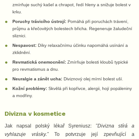
zmírňuje suchý kašel a chrapot, ředí hleny a snižuje bolest v
krku.
Poruchy trávicího ústrojí:
Pomáhá při poruchách trávení,
průjmu a křečovitých bolestech břicha. Regeneruje žaludeční
sliznici.
Nespavost:
Díky relaxačnímu účinku napomáhá usínání a
zklidnění.
Revmatická onemocnění:
Zmírňuje bolesti kloubů typické
pro revmatismus a dnu.
Neuralgie a zánět ucha:
Diviznový olej mírní bolest uší.
Kožní problémy:
Skvělá při kopřivce, alergii, hojí popáleniny
a modřiny.
Divizna v kosmetice
Jak napsal polský lékař Syreniusz:
"Divizna stírá a
vyhlazuje vrásky."
To potvrzuje její zpevňující a