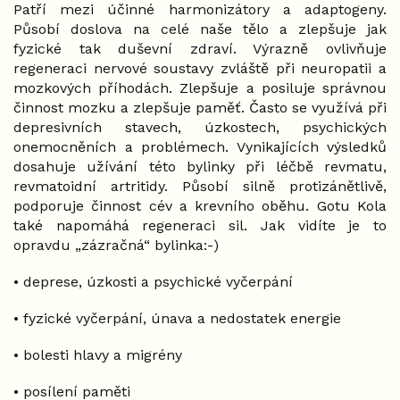
Patří mezi účinné harmonizátory a adaptogeny.
Působí doslova na celé naše tělo a zlepšuje jak
fyzické tak duševní zdraví. Výrazně ovlivňuje
regeneraci nervové soustavy zvláště při neuropatii a
mozkových příhodách. Zlepšuje a posiluje správnou
činnost mozku a zlepšuje paměť. Často se využívá při
depresivních stavech, úzkostech, psychických
onemocněních a problémech. Vynikajících výsledků
dosahuje užívání této bylinky při léčbě revmatu,
revmatoidní artritidy. Působí silně protizánětlivě,
podporuje činnost cév a krevního oběhu. Gotu Kola
také napomáhá regeneraci sil. Jak vidíte je to
opravdu „zázračná“ bylinka:-)
• deprese, úzkosti a psychické vyčerpání
• fyzické vyčerpání, únava a nedostatek energie
• bolesti hlavy a migrény
• posílení paměti