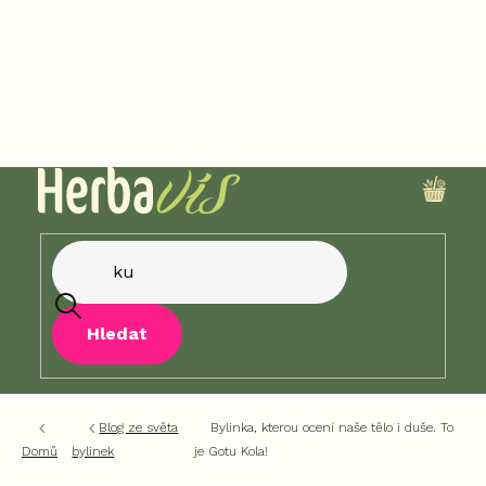
Přejít
na
obsah
NÁKU
KOŠÍK
Hledat
Blog ze světa
Bylinka, kterou ocení naše tělo i duše. To
Domů
bylinek
je Gotu Kola!