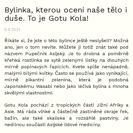
Bylinka, kterou ocení naše tělo i
duše. To je Gotu Kola!
5.4.2021
Říkáte si, že jste o této bylince ještě neslyšeli? Možná
ano, jen o tom nevíte. Můžete ji totiž znát také pod
názvem Pupečník Asijský. Je to drobná a poměrně
křehká rostlinka se sytě zelenými lístky na dlouhých
mírně popínavých řapících. Kvete spíše nenápadně,
malými bílými kvítky. Často se používá jako vynikající,
mírně pikantní zelenina, která je podobná
Japonskému Wasabi nebo jako léčivá bylina s mnoha
skvělými vlastnostmi.
Gotu Kola pochází z tropických částí Jižní Afriky a
Asie. Má ráda vlhké a částečně zastíněné okraje řek,
bažin, ale také skaliska a rozsáhlé pastviny. Je
nedílnou součástí Asijské lidové medicíny.