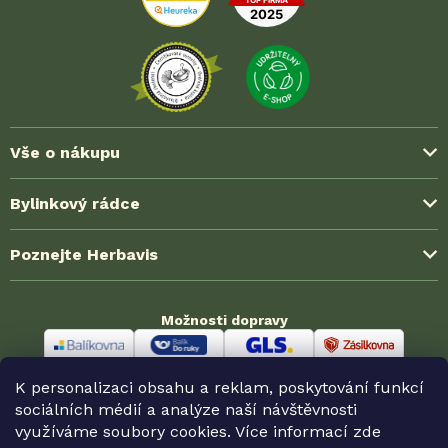
Vše o nákupu
Způsoby platby
Bylinkový rádce
Možnosti dopravy
Blog ze světa bylinek
Poznejte Herbavis
Jak nakoupit?
Časté dotazy (FAQ)
Obchodní podmínky
O nás
Zkušenosti zákazníků
Možnosti dopravy
Ochrana soukromí (GDPR)
Kontakt
Velkoobchodní spolupráce
Reklamace a vrácení
Odměny HerbaKlubu
Partnerské prodejny
K personalizaci obsahu a reklam, poskytování funkcí
Odstoupení od smlouvy
Možnosti platby
sociálních médií a analýze naší návštěvnosti
využíváme soubory cookies. Více informací
zde