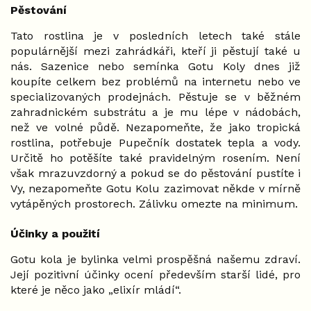
Pěstování
Tato rostlina je v posledních letech také stále
populárnější mezi zahrádkáři, kteří ji pěstují také u
nás. Sazenice nebo semínka Gotu Koly dnes již
koupíte celkem bez problémů na internetu nebo ve
specializovaných prodejnách. Pěstuje se v běžném
zahradnickém substrátu a je mu lépe v nádobách,
než ve volné půdě. Nezapomeňte, že jako tropická
rostlina, potřebuje Pupečník dostatek tepla a vody.
Určitě ho potěšíte také pravidelným rosením. Není
však mrazuvzdorný a pokud se do pěstování pustíte i
Vy, nezapomeňte Gotu Kolu zazimovat někde v mírně
vytápěných prostorech. Zálivku omezte na minimum.
Účinky a použití
Gotu kola je bylinka velmi prospěšná našemu zdraví.
Její pozitivní účinky ocení především starší lidé, pro
které je něco jako „elixír mládí“.