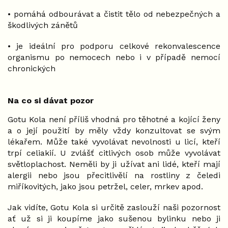
• pomáhá odbourávat a čistit tělo od nebezpečných a
škodlivých zánětů
• je ideální pro podporu celkové rekonvalescence
organismu po nemocech nebo i v případě nemocí
chronických
Na co si dávat pozor
Gotu Kola není příliš vhodná pro těhotné a kojící ženy
a o její použití by měly vždy konzultovat se svým
lékařem. Může také vyvolávat nevolnosti u licí, kteří
trpí celiakií. U zvlášť citlivých osob může vyvolávat
světloplachost. Neměli by ji užívat ani lidé, kteří mají
alergii nebo jsou přecitlivělí na rostliny z čeledi
miříkovitých, jako jsou petržel, celer, mrkev apod.
Jak vidíte, Gotu Kola si určitě zaslouží naši pozornost
ať už si ji koupíme jako sušenou bylinku nebo ji