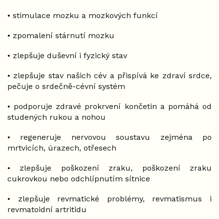
• stimulace mozku a mozkových funkcí
• zpomalení stárnutí mozku
• zlepšuje duševní i fyzický stav
• zlepšuje stav našich cév a přispívá ke zdraví srdce,
pečuje o srdečně-cévní systém
• podporuje zdravé prokrvení končetin a pomáhá od
studených rukou a nohou
• regeneruje nervovou soustavu zejména po
mrtvicích, úrazech, otřesech
• zlepšuje poškození zraku, poškození zraku
cukrovkou nebo odchlípnutím sítnice
• zlepšuje revmatické problémy, revmatismus i
revmatoidní artritidu