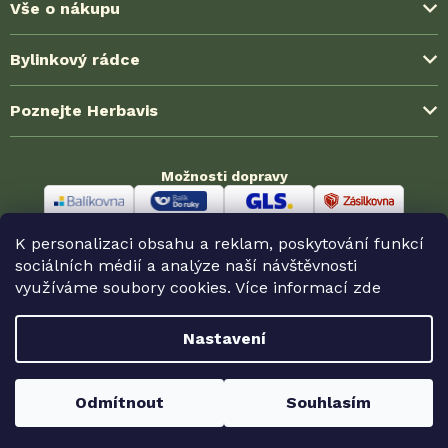
Vše o nákupu
Způsoby platby
Bylinkový rádce
Možnosti dopravy
Blog ze světa bylinek
Poznejte Herbavis
Jak nakoupit?
Časté dotazy (FAQ)
Obchodní podmínky
O nás
Zkušenosti zákazníků
Možnosti dopravy
Ochrana soukromí (GDPR)
Kontakt
Velkoobchodní spolupráce
Reklamace a vrácení
Odměny HerbaKlubu
Partnerské prodejny
K personalizaci obsahu a reklam, poskytování funkcí
Odstoupení od smlouvy
Možnosti platby
sociálních médií a analýze naší návštěvnosti
využíváme soubory cookies. Více informací
zde
Nastavení
Copyright 2026
Herbavis.cz
. Všechna práva vyhrazena.
Odmítnout
Souhlasím
Vytvořil Shoptet Premium