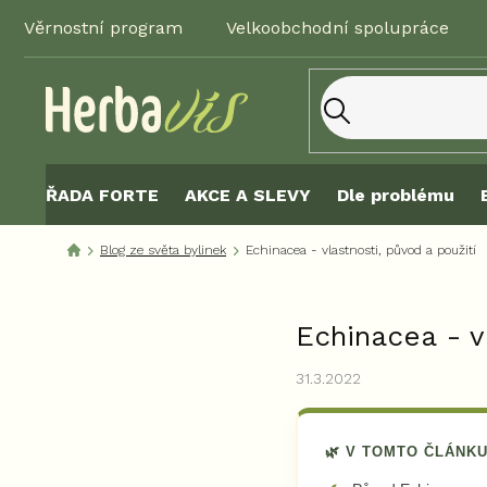
Přejít
Věrnostní program
Velkoobchodní spolupráce
na
obsah
ŘADA FORTE
AKCE A SLEVY
Dle problému
Blog ze světa bylinek
Echinacea - vlastnosti, původ a použití
Echinacea - v
31.3.2022
🌿 V TOMTO ČLÁNKU