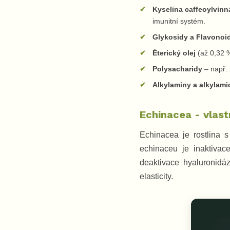
Kyselina caffeoylvinn
imunitní systém.
Glykosidy a Flavonoi
Éterický olej
(až 0,32 
Polysacharidy
– např. 
Alkylaminy a alkylami
Echinacea - vlast
Echinacea je rostlina s
echinaceu je inaktivac
deaktivace hyaluronidáz
elasticity.