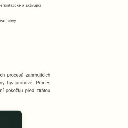
riostatické a aktivující
evní cévy.
ích procesů zahrnujících
ny hyaluronové. Proces
ání pokožku před ztrátou