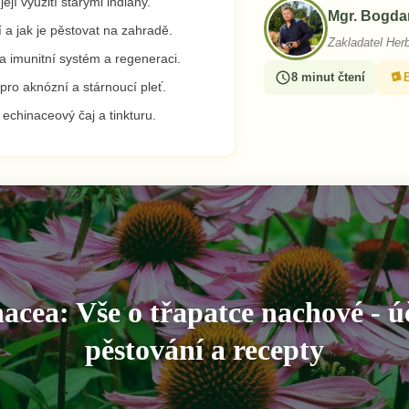
jí využití starými indiány.
Mgr. Bogda
í a jak je pěstovat na zahradě.
Zakladatel Her
a imunitní systém a regeneraci.
8 minut čtení
 pro aknózní a stárnoucí pleť.
echinaceový čaj a tinkturu.
acea: Vše o třapatce nachové - ú
pěstování a recepty