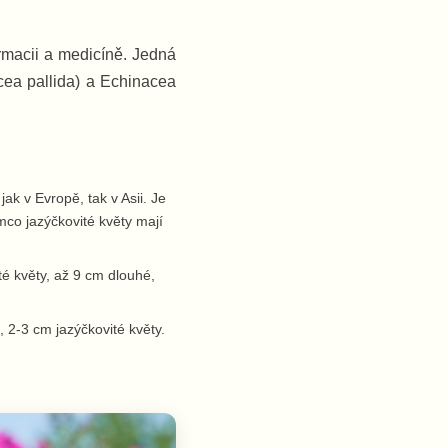
rmacii a medicíně. Jedná
cea pallida) a Echinacea
ak v Evropě, tak v Asii. Je
mco jazýčkovité květy mají
té květy, až 9 cm dlouhé,
, 2-3 cm jazýčkovité květy.