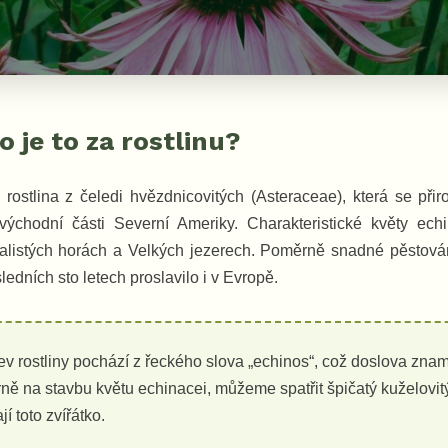
o je to za rostlinu?
 rostlina z čeledi hvězdnicovitých (Asteraceae), která se při
ovýchodní části Severní Ameriky. Charakteristické květy ech
alistých horách a Velkých jezerech. Poměrně snadné pěstován
edních sto letech proslavilo i v Evropě.
v rostliny pochází z řeckého slova „echinos“, což doslova zna
ně na stavbu květu echinacei, můžeme spatřit špičatý kuželovitý
jí toto zvířátko.