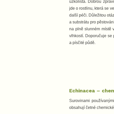
úzkolistá. Dobrou zpráv
jde o rostlinu, která se
další péči. Důležitou ot
a substrátu pro pěstován
na plně slunném místě 
vlhkostí. Doporučuje se 
a písčité půdě.
Echinacea – chem
Surovinami používanými 
obsahují četné chemické 