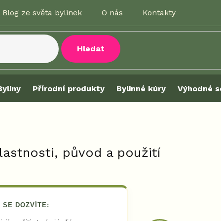
Blog ze světa bylinek
O nás
Kontakty
Hledat
Byliny
Přírodní produkty
Bylinné kúry
Výhodné s
lastnosti, původ a použití
 SE DOZVÍTE: