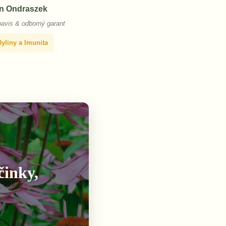
n Ondraszek
bavis & odborný garant
Byliny a Imunita
činky,