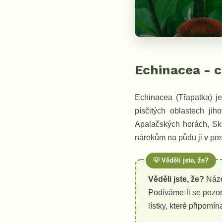
Echinacea - c
Echinacea (Třapatka) je
písčitých oblastech jih
Apalačských horách, Sk
nárokům na půdu ji v posl
Věděli jste, že?
Náze
Podíváme-li se pozor
lístky, které připomína