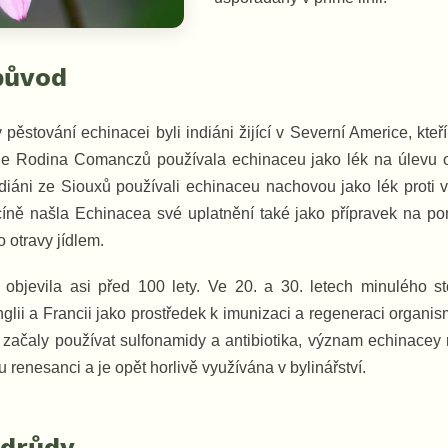
původ
 pěstování echinacei byli indiáni žijící v Severní Americe, kte
e Rodina Comanczů používala echinaceu jako lék na úlevu od 
ndiáni ze Siouxů používali echinaceu nachovou jako lék proti 
cíně našla Echinacea své uplatnění také jako přípravek na pom
 otravy jídlem.
bjevila asi před 100 lety. Ve 20. a 30. letech minulého st
glii a Francii jako prostředek k imunizaci a regeneraci organ
 začaly používat sulfonamidy a antibiotika, význam echinacey m
ou renesanci a je opět horlivě využívána v bylinářství.
odrůdy