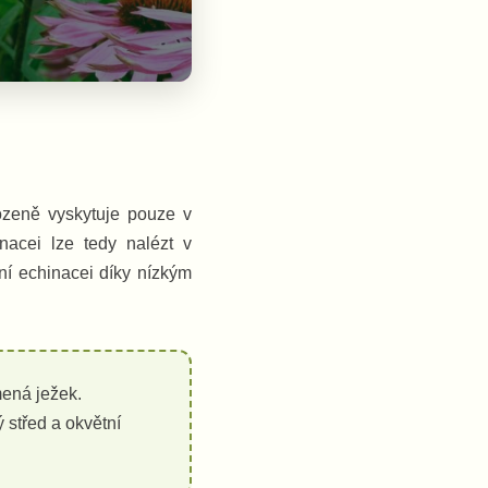
rozeně vyskytuje pouze v
inacei lze tedy nalézt v
í echinacei díky nízkým
mená ježek.
 střed a okvětní