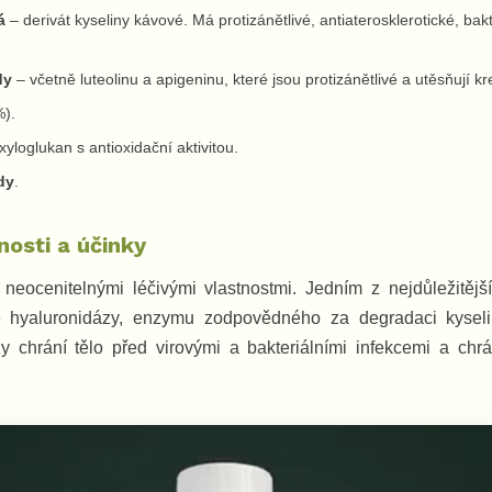
á
– derivát kyseliny kávové. Má protizánětlivé, antiaterosklerotické, bakte
dy
– včetně luteolinu a apigeninu, které jsou protizánětlivé a utěsňují kr
%).
xyloglukan s antioxidační aktivitou.
dy
.
nosti a účinky
 neocenitelnými léčivými vlastnostmi. Jedním z nejdůležitějš
e hyaluronidázy, enzymu zodpovědného za degradaci kyseli
y chrání tělo před virovými a bakteriálními infekcemi a chr