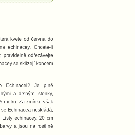
 která kvete od června do
na echinacey. Chcete-li
, pravidelně odřezávejte
inacey se sklízejí koncem
o Echinacei? Je plně
hými a drsnými stonky,
1,5 metru. Za zmínku však
ry se Echinacea neskládá,
. Listy echinacey, 20 cm
barvy a jsou na rostlině