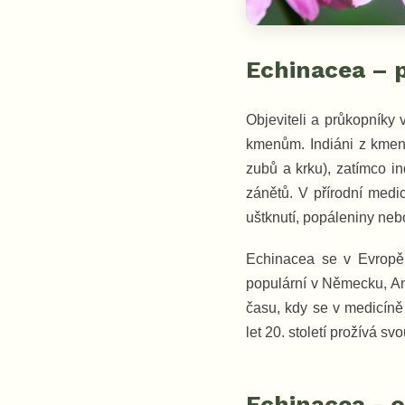
Echinacea – 
Objeviteli a průkopníky v
kmenům. Indiáni z kmen
zubů a krku), zatímco i
zánětů. V přírodní medi
uštknutí, popáleniny nebo
Echinacea se v Evropě o
populární v Německu, An
času, kdy se v medicíně
let 20. století prožívá sv
Echinacea - 