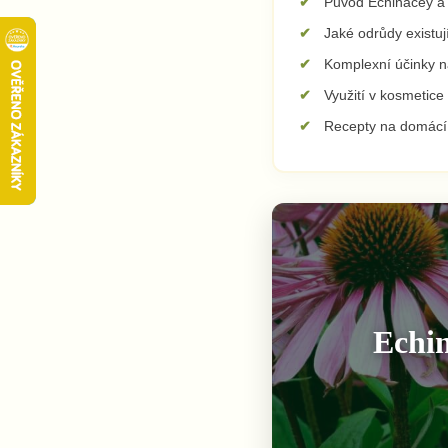
Původ Echinacey a je
Jaké odrůdy existuj
Komplexní účinky n
Využití v kosmetice
Recepty na domácí 
Echin