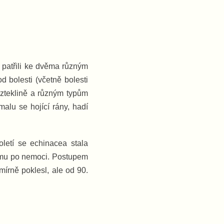
ří patřili ke dvěma různým
bolesti (včetně bolesti
vzteklině a různým typům
alu se hojící rány, hadí
oletí se echinacea stala
ismu po nemoci. Postupem
írně poklesl, ale od 90.