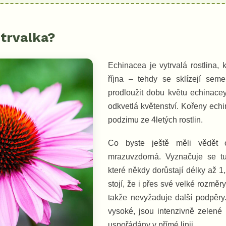
 trvalka?
Echinacea je vytrvalá rostlina,
října – tehdy se sklízejí seme
prodloužit dobu květu echinacey
odkvetlá květenství. Kořeny ech
podzimu ze 4letých rostlin.
Co byste ještě měli vědět 
mrazuvzdorná. Vyznačuje se tu
které někdy dorůstají délky až 
stojí, že i přes své velké rozmě
takže nevyžaduje další podpěry
vysoké, jsou intenzivně zelené 
uspořádány v přímé linii.