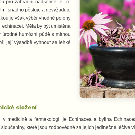
ou pro zahradní nadšence je, že
 velmi snadno pěstuje a nevyžaduje
ázkou je však výběr vhodné polohy
í echinacei. Měla by být umístěna
v úrodné humózní půdě s mírnou
při její výsadbě vyhnout se lehké
ické složení
v medicíně a farmakologii je Echinacea a bylina Echinacea 
sloučeniny, které jsou zodpovědné za jejich jedinečné léčivé vl