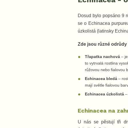
Dosud bylo popsáno 9 rů
se o Echinacea purpurea
úzkolistá (latinsky Echin
Zde jsou různé odrůdy 
Třapatka nachová
– je
to vytrvalá rostlina vy
růžovou nebo fialovou 
Echinacea bledá
– ros
mají světle fialovou bar
Echinacea úzkolistá
– 
Echinacea na zah
U nás se pěstují tři dr