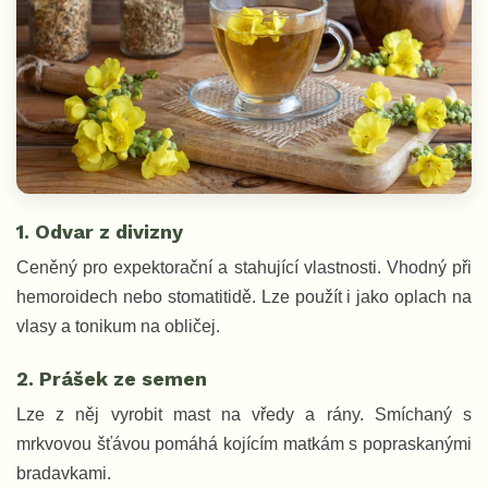
1. Odvar z divizny
Ceněný pro expektorační a stahující vlastnosti. Vhodný při
hemoroidech nebo stomatitidě. Lze použít i jako oplach na
vlasy a tonikum na obličej.
2. Prášek ze semen
Lze z něj vyrobit mast na vředy a rány. Smíchaný s
mrkvovou šťávou pomáhá kojícím matkám s popraskanými
bradavkami.