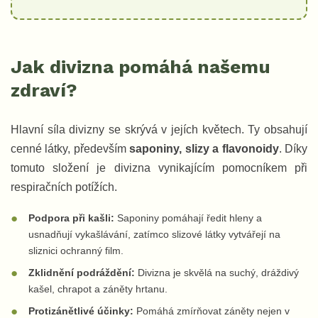
Jak divizna pomáhá našemu
zdraví?
Hlavní síla divizny se skrývá v jejích květech. Ty obsahují
cenné látky, především
saponiny, slizy a flavonoidy
. Díky
tomuto složení je divizna vynikajícím pomocníkem při
respiračních potížích.
Podpora při kašli:
Saponiny pomáhají ředit hleny a
usnadňují vykašlávání, zatímco slizové látky vytvářejí na
sliznici ochranný film.
Zklidnění podráždění:
Divizna je skvělá na suchý, dráždivý
kašel, chrapot a záněty hrtanu.
Protizánětlivé účinky:
Pomáhá zmírňovat záněty nejen v