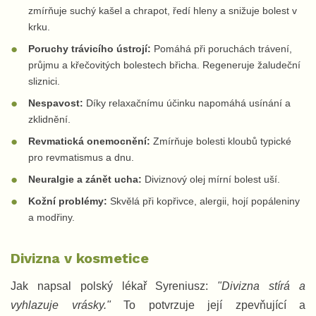
zmírňuje suchý kašel a chrapot, ředí hleny a snižuje bolest v
krku.
Poruchy trávicího ústrojí:
Pomáhá při poruchách trávení,
průjmu a křečovitých bolestech břicha. Regeneruje žaludeční
sliznici.
Nespavost:
Díky relaxačnímu účinku napomáhá usínání a
zklidnění.
Revmatická onemocnění:
Zmírňuje bolesti kloubů typické
pro revmatismus a dnu.
Neuralgie a zánět ucha:
Diviznový olej mírní bolest uší.
Kožní problémy:
Skvělá při kopřivce, alergii, hojí popáleniny
a modřiny.
Divizna v kosmetice
Jak napsal polský lékař Syreniusz:
"Divizna stírá a
vyhlazuje vrásky."
To potvrzuje její zpevňující a