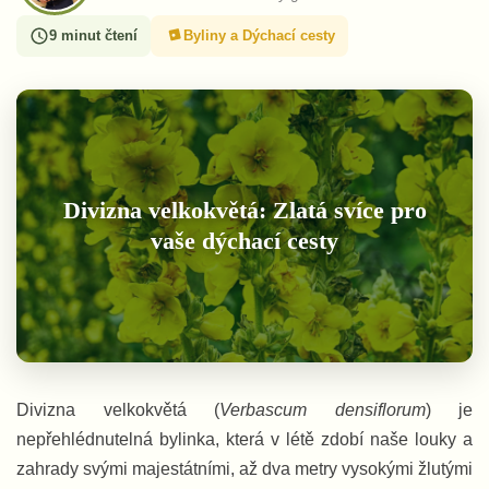
9 minut čtení
Byliny a Dýchací cesty
Divizna velkokvětá: Zlatá svíce pro
vaše dýchací cesty
Divizna velkokvětá (
Verbascum densiflorum
) je
nepřehlédnutelná bylinka, která v létě zdobí naše louky a
zahrady svými majestátními, až dva metry vysokými žlutými