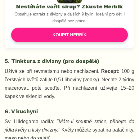
Nestíháte vařit sirup? Zkuste Herbik
Obsahuje extrakt z divizny a dalších 9 bylin. Ideální pro děti i
dospělé bez práce.
KOUPIT HERBÍK
5. Tinktura z divizny (pro dospělé)
Užívá se při revmatismu nebo nachlazení.
Recept:
100 g
čerstvých květů zalijte 0,5 l lihoviny (vodky). Nechte 2 týdny
macerovat, poté sceďte. Při nachlazení užívejte 15–20
kapek ve sklenici vody.
6. V kuchyni
Sv. Hildegarda radila:
"Máte-li smutné srdce, přidejte do
jídla květy a listy divizny."
Květy můžete sypat na palačinky,
maso nebo do salátů.