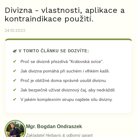
Divizna - vlastnosti, aplikace a
kontraindikace použití.
24.10.2022
🌿 V TOMTO ČLÁNKU SE DOZVÍTE:
Proč se divizně přezdívá "Královská svíce".
Jak divizna pomáhá při suchém i vlhkém kašli.
Proč je obtížné doma správně usušit diviznu.
Jak bezpečně užívat diviznový čaj, aby nedráždil.
V jakém komplexním sirupu najdete sílu divizny.
Mgr. Bogdan Ondraszek
Zakladatel Herbavis & odborný garant