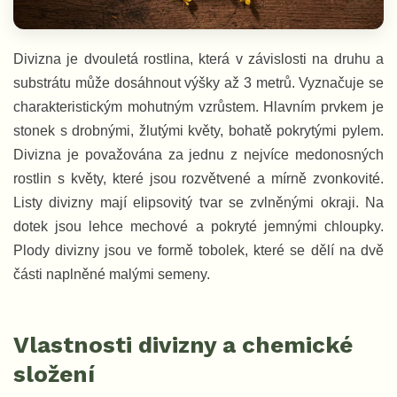
Divizna je dvouletá rostlina, která v závislosti na druhu a
substrátu může dosáhnout výšky až 3 metrů. Vyznačuje se
charakteristickým mohutným vzrůstem. Hlavním prvkem je
stonek s drobnými, žlutými květy, bohatě pokrytými pylem.
Divizna je považována za jednu z nejvíce medonosných
rostlin s květy, které jsou rozvětvené a mírně zvonkovité.
Listy divizny mají elipsovitý tvar se zvlněnými okraji. Na
dotek jsou lehce mechové a pokryté jemnými chloupky.
Plody divizny jsou ve formě tobolek, které se dělí na dvě
části naplněné malými semeny.
Vlastnosti divizny a chemické
složení