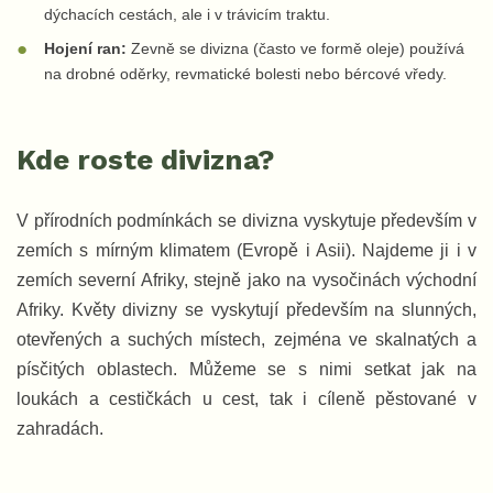
dýchacích cestách, ale i v trávicím traktu.
Hojení ran:
Zevně se divizna (často ve formě oleje) používá
na drobné oděrky, revmatické bolesti nebo bércové vředy.
Kde roste divizna?
V přírodních podmínkách se divizna vyskytuje především v
zemích s mírným klimatem (Evropě i Asii). Najdeme ji i v
zemích severní Afriky, stejně jako na vysočinách východní
Afriky. Květy divizny se vyskytují především na slunných,
otevřených a suchých místech, zejména ve skalnatých a
písčitých oblastech. Můžeme se s nimi setkat jak na
loukách a cestičkách u cest, tak i cíleně pěstované v
zahradách.