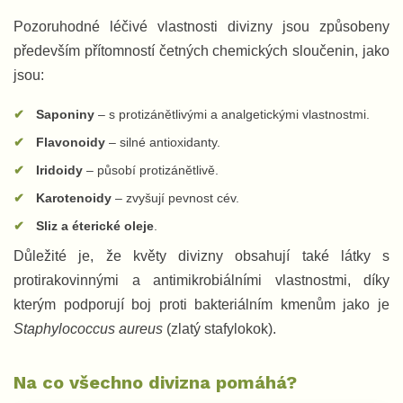
Pozoruhodné léčivé vlastnosti divizny jsou způsobeny
především přítomností četných chemických sloučenin, jako
jsou:
Saponiny
– s protizánětlivými a analgetickými vlastnostmi.
Flavonoidy
– silné antioxidanty.
Iridoidy
– působí protizánětlivě.
Karotenoidy
– zvyšují pevnost cév.
Sliz a éterické oleje
.
Důležité je, že květy divizny obsahují také látky s
protirakovinnými a antimikrobiálními vlastnostmi, díky
kterým podporují boj proti bakteriálním kmenům jako je
Staphylococcus aureus
(zlatý stafylokok).
Na co všechno divizna pomáhá?