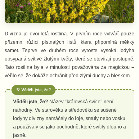
Divizna je dvouletá rostlina. V prvním roce vytváří pouze
přízemní růžici plstnatých listů, která připomíná měkký
samet. Teprve ve druhém roce vyroste vysoká lodyha
obsypaná svítivě žlutými květy, které se otevírají postupně.
Tato rostlina byla v minulosti považována za magickou –
věřilo se, že dokáže ochránit před zlými duchy a bleskem.
Věděli jste, že?
Název "královská svíce" není
náhodný. Ve starověku a středověku se sušené
lodyhy divizny namáčely do loje, smůly nebo vosku
a používaly se jako pochodně, které svítily dlouho a
jasně.