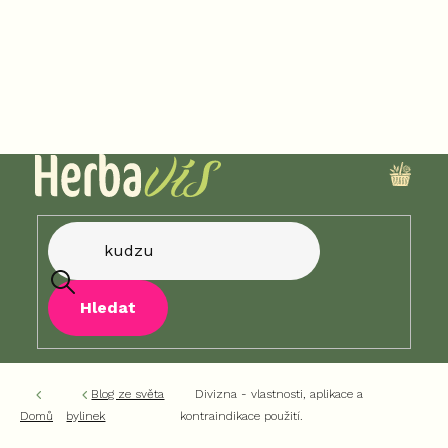
Přejít
na
obsah
NÁKU
KOŠÍK
Hledat
Blog ze světa
Divizna - vlastnosti, aplikace a
Domů
bylinek
kontraindikace použití.